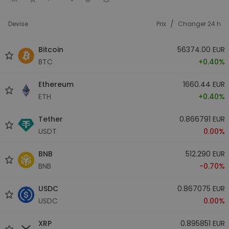
/
Devise
Prix
Changer 24 h
Bitcoin
56374.00 EUR
BTC
+0.40%
Ethereum
1660.44 EUR
ETH
+0.40%
Tether
0.866791 EUR
USDT
0.00%
BNB
512.290 EUR
BNB
-0.70%
USDC
0.867075 EUR
USDC
0.00%
XRP
0.895851 EUR