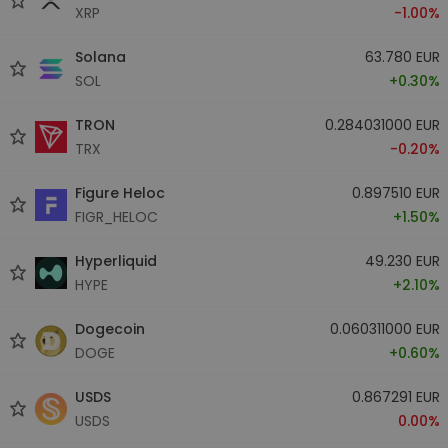
XRP
-1.00%
Solana
63.780 EUR
SOL
+0.30%
TRON
0.284031000 EUR
TRX
-0.20%
Figure Heloc
0.897510 EUR
FIGR_HELOC
+1.50%
Hyperliquid
49.230 EUR
HYPE
+2.10%
Dogecoin
0.060311000 EUR
DOGE
+0.60%
USDS
0.867291 EUR
USDS
0.00%