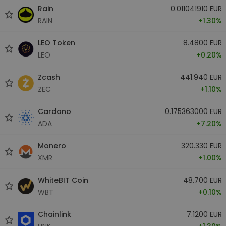
Rain
0.011041910 EUR
RAIN
+1.30%
LEO Token
8.4800 EUR
LEO
+0.20%
Zcash
441.940 EUR
ZEC
+1.10%
Cardano
0.175363000 EUR
ADA
+7.20%
Monero
320.330 EUR
XMR
+1.00%
WhiteBIT Coin
48.700 EUR
WBT
+0.10%
Chainlink
7.1200 EUR