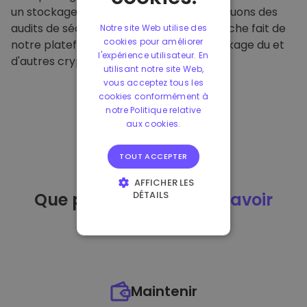
un stockage hors ligne sécurisé et effectuons des
audits de sécurité réguliers. Cette approche fait de
Notre site Web utilise des
cookies pour améliorer
notre plateforme un refuge pour le stockage du et
l'expérience utilisateur. En
d'autres crypto-monnaies.
utilisant notre site Web,
vous acceptez tous les
cookies conformément à
notre Politique relative
aux cookies.
TOUT ACCEPTER
AFFICHER LES
DÉTAILS
Que puis-je faire
après avoir
STRICTEMENT
acheté
du ?
NÉCESSAIRES
PERFORMANCE
CIBLAGE
Maintenir
FONCTIONNALITÉ