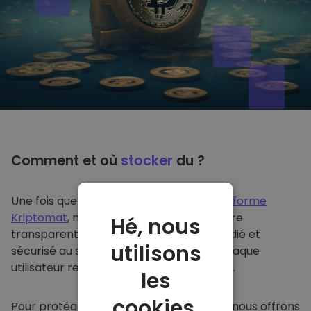
Comment et où
stocker
du ?
Une fois que vous achetez du sur
la plateforme
Kriptomat
, nous le transférons de manière
Hé, nous
transparente dans votre portefeuille dédié et
utilisons
sécurisé au sein de notre plateforme. Chaque
utilisateur reçoit un portefeuille individuel.
les
cookies.
Pour protéger nos clients et leurs fonds, nous offrons