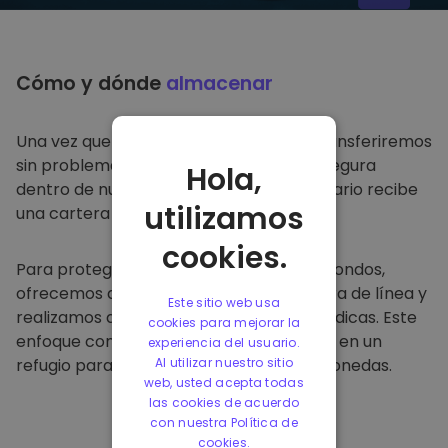
Cómo y dónde
almacenar
Una vez que compre en
Kriptomat
, lo transferiremos
sin problemas a su cartera dedicada y segura
Hola,
dentro de nuestra plataforma. Cada usuario recibe
utilizamos
una cartera individual.
cookies.
Para proteger a nuestros clientes y sus fondos,
ofrecemos almacenamiento seguro fuera de línea y
Este sitio web usa
realizamos auditorías de seguridad periódicas. Este
cookies para mejorar la
enfoque convierte a nuestra plataforma en un
experiencia del usuario.
refugio para almacenar y otras criptomonedas.
Al utilizar nuestro sitio
web, usted acepta todas
las cookies de acuerdo
con nuestra Política de
cookies.