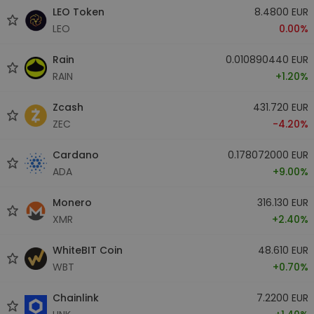
LEO Token
8.4800 EUR
LEO
0.00%
Rain
0.010890440 EUR
RAIN
+1.20%
Zcash
431.720 EUR
ZEC
-4.20%
Cardano
0.178072000 EUR
ADA
+9.00%
Monero
316.130 EUR
XMR
+2.40%
WhiteBIT Coin
48.610 EUR
WBT
+0.70%
Chainlink
7.2200 EUR