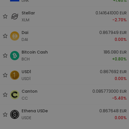
LINK
+1.40%
Stellar
0.141641000 EUR
XLM
-2.70%
Dai
0.867949 EUR
DAI
0.00%
Bitcoin Cash
186.080 EUR
BCH
+0.80%
USD1
0.867692 EUR
USD1
0.00%
Canton
0.085773000 EUR
CC
-5.40%
Ethena USDe
0.867648 EUR
USDE
0.00%