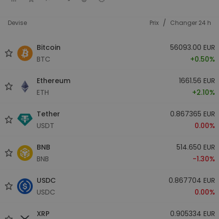
/
Devise
Prix
Changer 24 h
Bitcoin
56093.00 EUR
BTC
+0.50%
Ethereum
1661.56 EUR
ETH
+2.10%
Tether
0.867365 EUR
USDT
0.00%
BNB
514.650 EUR
BNB
-1.30%
USDC
0.867704 EUR
USDC
0.00%
XRP
0.905334 EUR