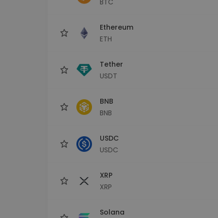
BTC
sécurisé
Explorat
Ethereum
Trouve ta 
ETH
Tether
USDT
BNB
BNB
USDC
USDC
XRP
XRP
Solana