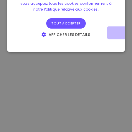
vous acceptez tous les cookies conformément à
0.865673 €
-0.10%
3.4B €
notre Politique relative aux cookies.
TOUT ACCEPTER
AFFICHER LES DÉTAILS
STRICTEMENT NÉCESSAIRES
PERFORMANCE
CIBLAGE
FONCTIONNALITÉ