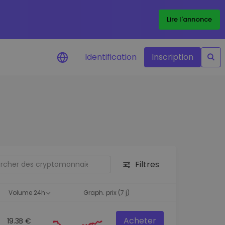
Lire l'annonce
Identification
Inscription
Alertes de prix
Mise à jour en temps réel du prix de
vos jetons préférés
Explorer les actifs
Découvrir les opportunités
d'investissement
Filtres
Portefeuille données
analytiques
Volume 24h
Graph. prix (7 j)
Des informations pertinentes pour
des performances optimales
Acheter
19.3B €