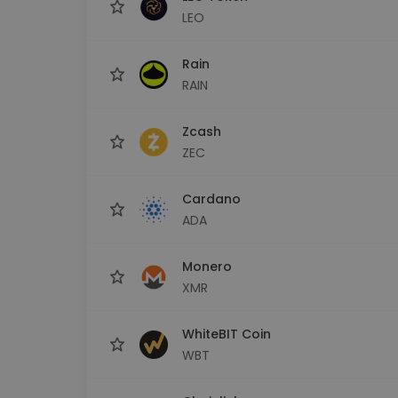
LEO
Rain
RAIN
Zcash
ZEC
Cardano
ADA
Monero
XMR
WhiteBIT Coin
WBT