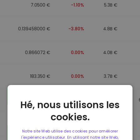
7.0500 €
-1.10%
5.3B €
0.139458000 €
-3.80%
4.8B €
0.866072 €
0.00%
4.0B €
183.350 €
0.00%
3.7B €
0.865650 €
0.00%
3.5B €
Hé, nous utilisons les
cookies.
0.087241000 €
-6.90%
3.4B €
Notre site Web utilise des cookies pour améliorer
l'expérience utilisateur. En utilisant notre site Web,