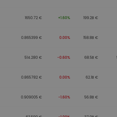
eur d'investissement
1650.72 €
+1.60%
199.2B €
stratégie crypto
0.865399 €
0.00%
158.8B €
514.280 €
-0.60%
68.5B €
0.865782 €
0.00%
62.1B €
0.909005 €
-1.60%
56.8B €
63.590 €
-1.00%
37.0B €