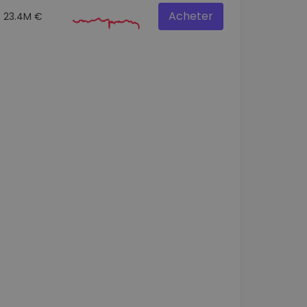
Acheter
23.4M €