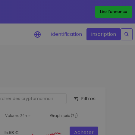
Lire l'annonce
Identification
Inscription
Alertes de prix
Mise à jour en temps réel du prix de
vos jetons préférés
Explorer les actifs
Découvrir les opportunités
d'investissement
Filtres
Portefeuille données
analytiques
Volume 24h
Graph. prix (7 j)
Des informations pertinentes pour
des performances optimales
Acheter
15.6B €