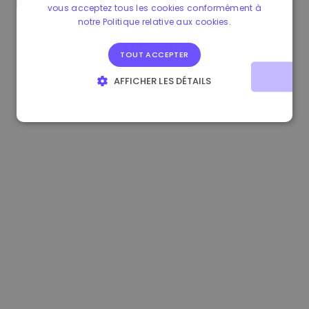
vous acceptez tous les cookies conformément à
1.160000 €
-4.10%
3.2B €
notre Politique relative aux cookies.
TOUT ACCEPTER
AFFICHER LES DÉTAILS
STRICTEMENT NÉCESSAIRES
PERFORMANCE
CIBLAGE
FONCTIONNALITÉ