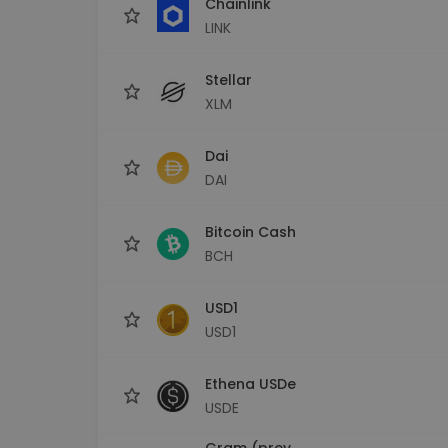
Chainlink
LINK
Stellar
XLM
Dai
DAI
Bitcoin Cash
BCH
USD1
USD1
Ethena USDe
USDE
Gram (prev.