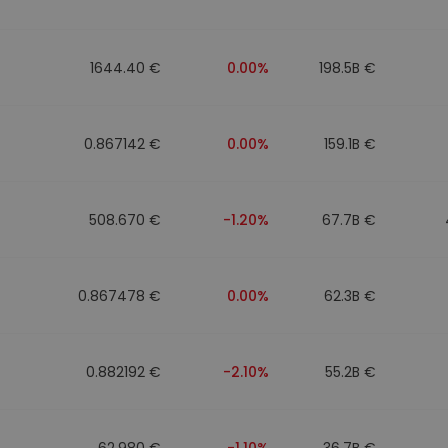
eur d'investissement
1644.40 €
0.00%
198.5B €
stratégie crypto
0.867142 €
0.00%
159.1B €
508.670 €
-1.20%
67.7B €
0.867478 €
0.00%
62.3B €
0.882192 €
-2.10%
55.2B €
62.980 €
-1.10%
36.7B €