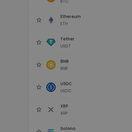
BTC
sécurisé
Explorat
Ethereum
Trouve ta 
ETH
Tether
USDT
BNB
BNB
USDC
USDC
XRP
XRP
Solana