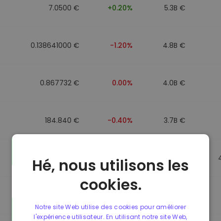
7.0500 €
+0.20%
5.3B €
0.138641000 €
-1.20%
4.8B €
0.867732 €
0.00%
4.0B €
184.840 €
-0.40%
3.7B €
0.867499 €
0.00%
3.5B €
Hé, nous utilisons les
cookies.
0.867435 €
0.00%
3.4B €
Notre site Web utilise des cookies pour améliorer
l'expérience utilisateur. En utilisant notre site Web,