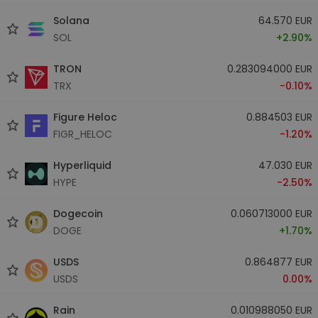
Solana
64.570 EUR
SOL
+2.90%
TRON
0.283094000 EUR
TRX
-0.10%
Figure Heloc
0.884503 EUR
FIGR_HELOC
-1.20%
Hyperliquid
47.030 EUR
HYPE
-2.50%
Dogecoin
0.060713000 EUR
DOGE
+1.70%
USDS
0.864877 EUR
USDS
0.00%
Rain
0.010988050 EUR