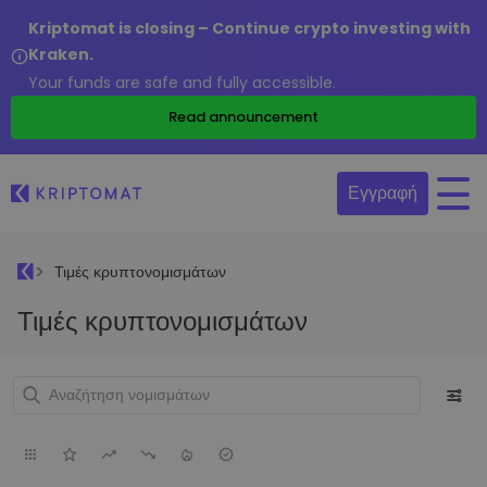
Kriptomat is closing – Continue crypto investing with
Kraken.
Your funds are safe and fully accessible.
Read announcement
Εγγραφή
Τιμές κρυπτονομισμάτων
Τιμές κρυπτονομισμάτων