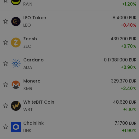
RAIN
+1.20%
LEO Token
8.4000 EUR
LEO
-0.40%
Zcash
439.200 EUR
ZEC
+0.70%
Cardano
0.173811000 EUR
ADA
+0.90%
Monero
329.370 EUR
XMR
+3.40%
WhiteBIT Coin
48.620 EUR
WBT
+1.10%
Chainlink
7.1700 EUR
LINK
+1.90%