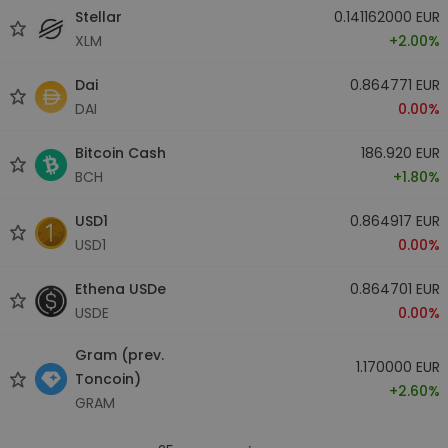
Stellar
0.141162000 EUR
XLM
+2.00%
Dai
0.864771 EUR
DAI
0.00%
Bitcoin Cash
186.920 EUR
BCH
+1.80%
USD1
0.864917 EUR
USD1
0.00%
Ethena USDe
0.864701 EUR
USDE
0.00%
Gram (prev.
1.170000 EUR
Toncoin)
+2.60%
GRAM