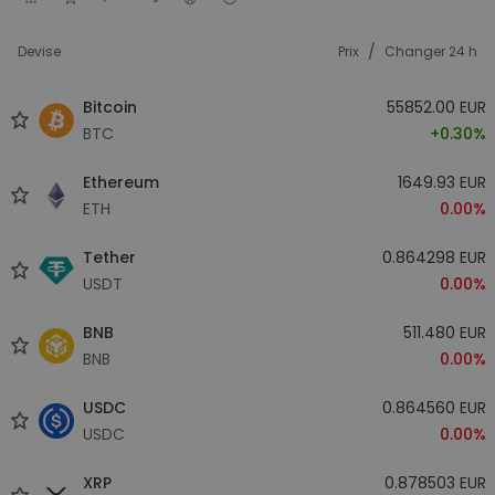
/
Devise
Prix
Changer 24 h
Bitcoin
55852.00 EUR
BTC
+0.30%
Ethereum
1649.93 EUR
ETH
0.00%
Tether
0.864298 EUR
USDT
0.00%
BNB
511.480 EUR
BNB
0.00%
USDC
0.864560 EUR
USDC
0.00%
XRP
0.878503 EUR