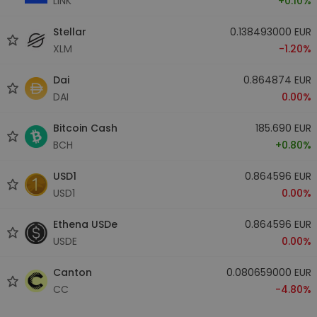
LINK
+0.10%
Stellar
0.138493000 EUR
XLM
-1.20%
Dai
0.864874 EUR
DAI
0.00%
Bitcoin Cash
185.690 EUR
BCH
+0.80%
USD1
0.864596 EUR
USD1
0.00%
Ethena USDe
0.864596 EUR
USDE
0.00%
Canton
0.080659000 EUR
CC
-4.80%