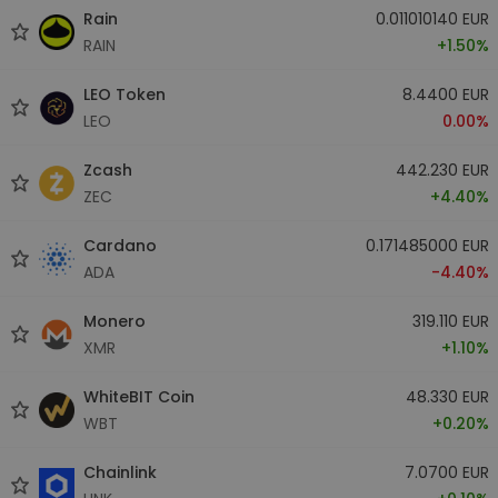
Rain
0.011010140 EUR
RAIN
+1.50%
LEO Token
8.4400 EUR
LEO
0.00%
Zcash
442.230 EUR
ZEC
+4.40%
Cardano
0.171485000 EUR
ADA
-4.40%
Monero
319.110 EUR
XMR
+1.10%
WhiteBIT Coin
48.330 EUR
WBT
+0.20%
Chainlink
7.0700 EUR