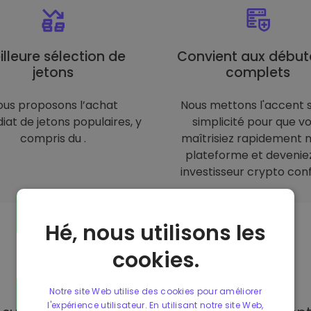
illeure sélection de
Convient aux début
jetons
complets
ous proposons l’achat
Nous mettons l'accent s
at de jetons populaires, y
simplicité pour que v
compris du .
maîtrisiez rapidement 
plateforme et devenie
investisseur crypto conf
Hé, nous utilisons les
cookies.
Moyens de
paiement
Notre site Web utilise des cookies pour améliorer
l'expérience utilisateur. En utilisant notre site Web,