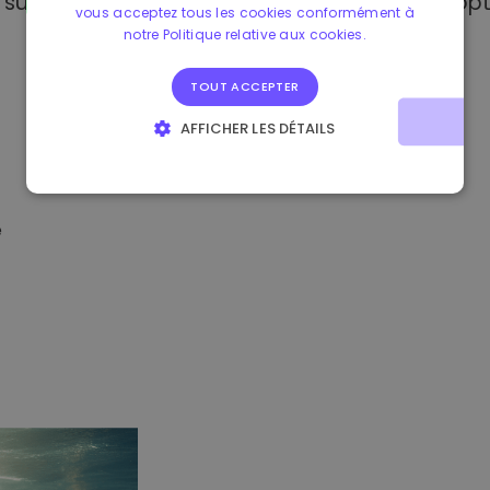
sur Kriptomat, vous avez accès à plusieurs opt
vous acceptez tous les cookies conformément à
notre Politique relative aux cookies.
TOUT ACCEPTER
AFFICHER LES DÉTAILS
STRICTEMENT NÉCESSAIRES
PERFORMANCE
CIBLAGE
FONCTIONNALITÉ
é