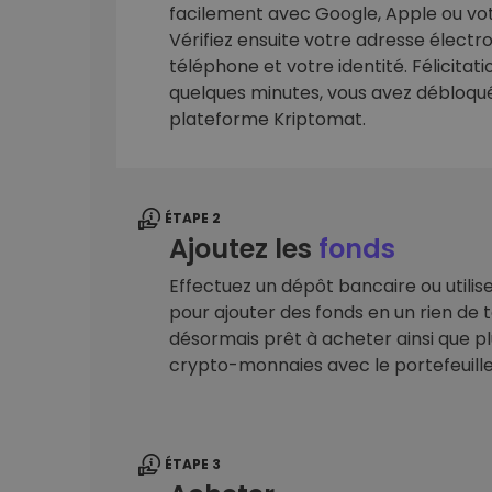
facilement avec Google, Apple ou vot
sécurisé
Vérifiez ensuite votre adresse élect
Explorat
téléphone et votre identité. Félicitat
Trouve ta 
quelques minutes, vous avez débloqué 
plateforme Kriptomat.
ÉTAPE 2
Ajoutez les
fonds
Effectuez un dépôt bancaire ou utilis
pour ajouter des fonds en un rien de
désormais prêt à acheter ainsi que pl
crypto-monnaies avec le portefeuill
ÉTAPE 3