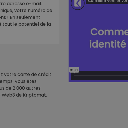
re adresse e-mail.
ronique, votre numéro de
eur d'investissement
ions ! En seulement
stratégie crypto
tout le potentiel de la
ez votre carte de crédit
 temps. Vous êtes
us de 2 000 autres
e Web3 de Kriptomat.