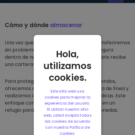
Cómo y dónde
almacenar
Una vez que compre en
Kriptomat
, lo transferiremos
sin problemas a su cartera dedicada y segura
Hola,
dentro de nuestra plataforma. Cada usuario recibe
utilizamos
una cartera individual.
cookies.
Para proteger a nuestros clientes y sus fondos,
ofrecemos almacenamiento seguro fuera de línea y
Este sitio web usa
realizamos auditorías de seguridad periódicas. Este
cookies para mejorar la
enfoque convierte a nuestra plataforma en un
experiencia del usuario.
refugio para almacenar y otras criptomonedas.
Al utilizar nuestro sitio
web, usted acepta todas
las cookies de acuerdo
con nuestra Política de
cookies.