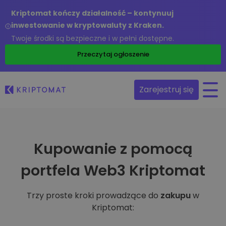
Kriptomat kończy działalność – kontynuuj
inwestowanie w kryptowaluty z Kraken.
Twoje środki są bezpieczne i w pełni dostępne.
Przeczytaj ogłoszenie
Zarejestruj się
Kupowanie z pomocą
portfela Web3 Kriptomat
Trzy proste kroki prowadzące do
zakupu
w
Kriptomat: