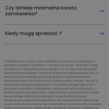
Czy istnieje minimalna kwota
zamówienia?
Kiedy mogę sprzedać ?
*Ostrzeżenie o ryzyku: Ceny aktywów cyfrowych są związane z
wysokim ryzykiem rynkowym i zmiennością cen. Wartość Twojej
inwestycji może spaść lub wzrosnąć, a Ty możesz nie odzyskać
zainwestowanej kwoty. Ponosisz wyłączną odpowiedzialność za
swoje decyzje inwestycyjne, a platforma Kriptomat nie jest
odpowiedzialna za żadne straty, które możesz ponieść. Wyniki z
przeszłości nie są wiarygodnym czynnikiem prognostycznym
przyszłych wyników. Powinieneś inwestować tylko w produkty, z
którymi jesteś zaznajomiony i takie, których ryzyko jest dla Ciebie
jasne. Należy dokładnie rozważyć swoje doświadczenie
inwestycyjne, sytuację finansową, cele inwestycyjne i tolerancję
ryzyka oraz skonsultować się z niezależnym doradcą finansowym
przed dokonaniem jakiejkolwiek inwestycji. Niniejszy materiał nie