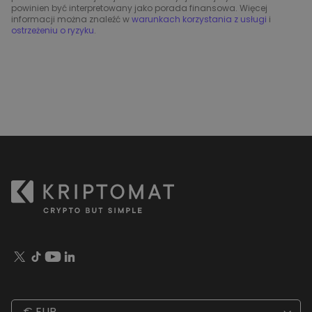
powinien być interpretowany jako porada finansowa. Więcej
informacji można znaleźć w
warunkach korzystania z usługi
i
ostrzeżeniu o ryzyku
.
€ EUR