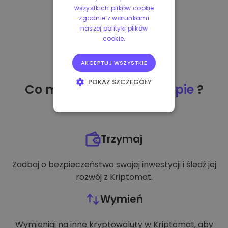
wszystkich plików cookie
zgodnie z warunkami
naszej polityki plików
cookie.
AKCEPTUJ WSZYSTKIE
POKAŻ SZCZEGÓŁY
Co mogę zrobić
po zakupie
?
NIEZBĘDNE
WYDAJNOŚĆ
Trzymaj
TARGETOWANIE
Zadbaj o bezpieczeństwo swojej inwestycji i śledź jej
FUNKCJONALNOŚĆ
rozwój z Kriptomat.
Wymień
Wymieniaj na inne kryptowaluty w Kriptomat, aby