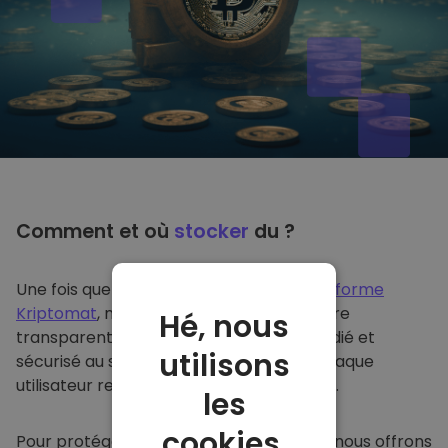
Comment et où
stocker
du ?
Une fois que vous achetez du sur
la plateforme
Kriptomat
, nous le transférons de manière
Hé, nous
transparente dans votre portefeuille dédié et
utilisons
sécurisé au sein de notre plateforme. Chaque
utilisateur reçoit un portefeuille individuel.
les
cookies.
Pour protéger nos clients et leurs fonds, nous offrons