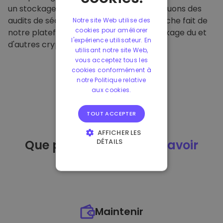
un stockage hors ligne sécurisé et effectuons des
audits de sécurité réguliers. Cette approche fait de
Notre site Web utilise des
cookies pour améliorer
notre plateforme un refuge pour le stockage du et
l'expérience utilisateur. En
d'autres crypto-monnaies.
utilisant notre site Web,
vous acceptez tous les
cookies conformément à
notre Politique relative
aux cookies.
TOUT ACCEPTER
AFFICHER LES
DÉTAILS
Que puis-je faire
après avoir
STRICTEMENT
acheté
du ?
NÉCESSAIRES
PERFORMANCE
CIBLAGE
Maintenir
FONCTIONNALITÉ