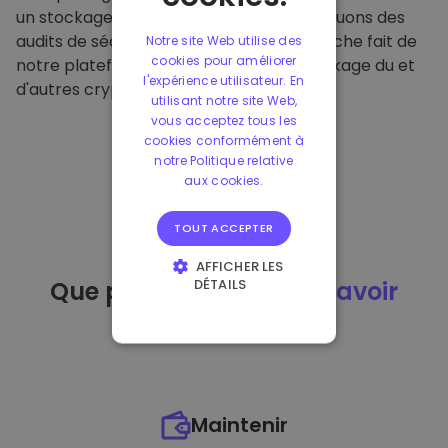
un stockage hors ligne sécurisé et effectuons des
audits de sécurité réguliers. Cette approche fait de
Notre site Web utilise des
cookies pour améliorer
notre plateforme un refuge pour le stockage du et
l'expérience utilisateur. En
d'autres crypto-monnaies.
utilisant notre site Web,
vous acceptez tous les
cookies conformément à
notre Politique relative
aux cookies.
TOUT ACCEPTER
AFFICHER LES
DÉTAILS
Que puis-je faire
après avoir
STRICTEMENT
acheté
du ?
NÉCESSAIRES
PERFORMANCE
CIBLAGE
Maintenir
FONCTIONNALITÉ