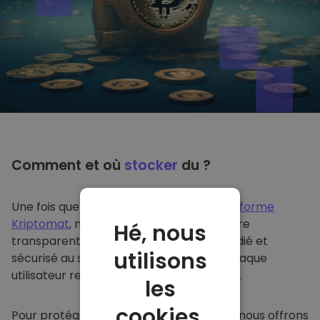
Comment et où
stocker
du ?
Une fois que vous achetez du sur
la plateforme
Kriptomat
, nous le transférons de manière
Hé, nous
transparente dans votre portefeuille dédié et
utilisons
sécurisé au sein de notre plateforme. Chaque
utilisateur reçoit un portefeuille individuel.
les
cookies.
Pour protéger nos clients et leurs fonds, nous offrons