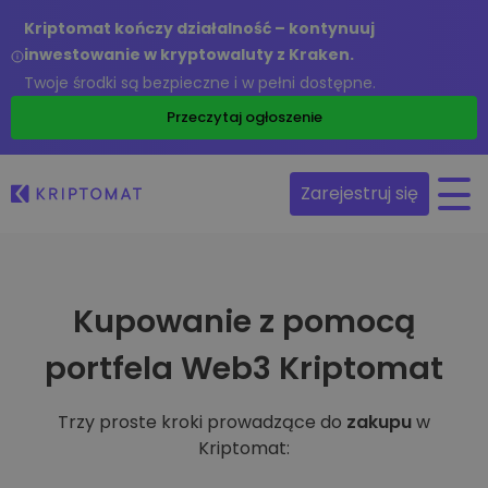
Kriptomat kończy działalność – kontynuuj
inwestowanie w kryptowaluty z Kraken.
Twoje środki są bezpieczne i w pełni dostępne.
Przeczytaj ogłoszenie
Zarejestruj się
Kupowanie z pomocą
portfela Web3 Kriptomat
Trzy proste kroki prowadzące do
zakupu
w
Kriptomat: