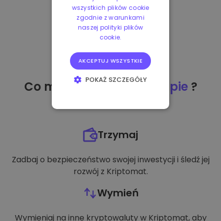
wszystkich plików cookie
zgodnie z warunkami
naszej polityki plików
cookie.
AKCEPTUJ WSZYSTKIE
POKAŻ SZCZEGÓŁY
Co mogę zrobić
po zakupie
?
NIEZBĘDNE
WYDAJNOŚĆ
Trzymaj
TARGETOWANIE
Zadbaj o bezpieczeństwo swojej inwestycji i śledź jej
FUNKCJONALNOŚĆ
rozwój z Kriptomat.
Wymień
Wymieniaj na inne kryptowaluty w Kriptomat, aby