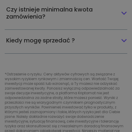
Czy istnieje minimalna kwota
zamówienia?
Kiedy mogę sprzedać ?
*Ostrzeżenie o ryzyku: Ceny aktywów cyfrowych są związane z
wysokim ryzykiem rynkowym i zmiennością cen. Wartość Twojej
inwestycji może spaść lub wzrosnąć, a Ty możesz nie odzyskać
zainwestowanej kwoty. Ponosisz wyłączną odpowiedzialność za
swoje decyzje inwestycyjne, a platforma Kriptomat nie jest
odpowiedzialna za żadne straty, które możesz ponieść. Wyniki z
przeszłości nie są wiarygodnym czynnikiem prognostycznym
przyszłych wyników. Powinieneś inwestować tylko w produkty, z
którymi jesteś zaznajomiony i takie, których ryzyko jest dla Ciebie
jasne. Należy dokładnie rozważyć swoje doświadczenie
inwestycyjne, sytuację finansową, cele inwestycyjne i tolerancję
ryzyka oraz skonsultować się z niezależnym doradcą finansowym
przed dokonaniem jakiejkolwiek inwestycji. Niniejszy materiał nie