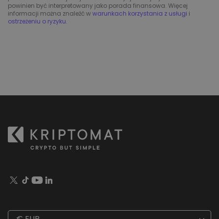
powinien być interpretowany jako porada finansowa. Więcej
informacji można znaleźć w
warunkach korzystania z usługi
i
ostrzeżeniu o ryzyku
.
€ EUR