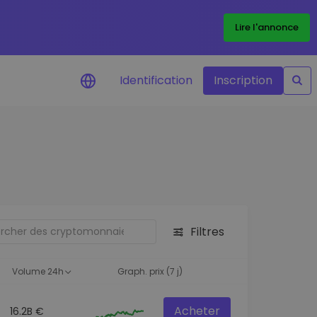
Lire l'annonce
Identification
Inscription
Alertes de prix
Mise à jour en temps réel du prix de
vos jetons préférés
Explorer les actifs
Découvrir les opportunités
d'investissement
Filtres
Portefeuille données
analytiques
Volume 24h
Graph. prix (7 j)
Des informations pertinentes pour
des performances optimales
Acheter
16.2B €