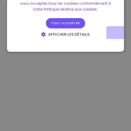
vous acceptez tous les cookies conformément à
1.180000 €
+1.90%
3.2B €
notre Politique relative aux cookies.
TOUT ACCEPTER
AFFICHER LES DÉTAILS
STRICTEMENT NÉCESSAIRES
PERFORMANCE
CIBLAGE
FONCTIONNALITÉ