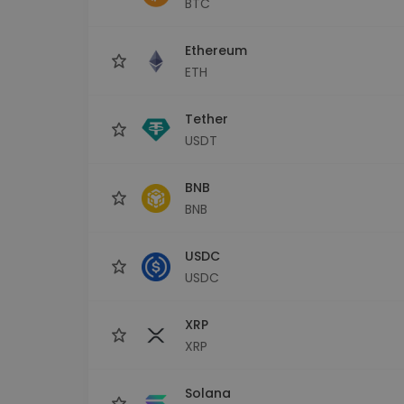
BTC
sécurisé
Explorat
Ethereum
Trouve ta 
ETH
Tether
USDT
BNB
BNB
USDC
USDC
XRP
XRP
Solana