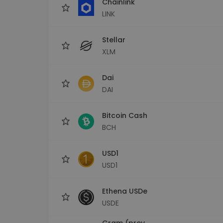
Chainlink
LINK
Stellar
XLM
Dai
DAI
Bitcoin Cash
BCH
USD1
USD1
Ethena USDe
USDE
Gram (prev.