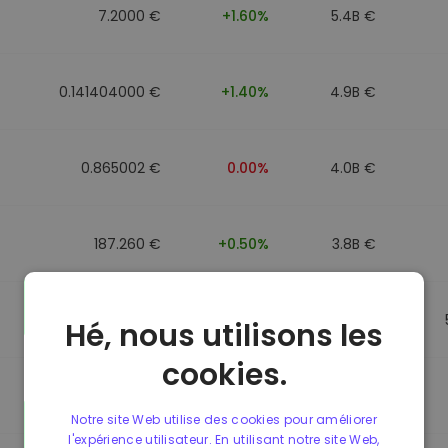
7.2000 €
+1.60%
5.4B €
0.141404000 €
+1.40%
4.9B €
0.865002 €
0.00%
4.0B €
187.260 €
+0.50%
3.8B €
0.864902 €
0.00%
3.5B €
Hé, nous utilisons les
cookies.
0.864733 €
0.00%
3.4B €
Notre site Web utilise des cookies pour améliorer
l'expérience utilisateur. En utilisant notre site Web,