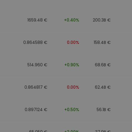
eur d'investissement
1659.48 €
+0.40%
200.3B €
stratégie crypto
0.864588 €
0.00%
158.4B €
514.960 €
+0.90%
68.6B €
0.864817 €
0.00%
62.4B €
0.897124 €
+0.50%
56.1B €
65.050 €
+2.00%
37.9B €