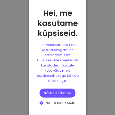
Hei, me
kasutame
küpsiseid.
See veebisait kasutab
kasutajakogemuse
parandamiseks
küpsiseid. Meie veebisaiti
kasutades nõustute
kooskõlas meie
küpsisepoliitikaga kõikide
küpsistega.
NÕUSTU KÕIGIGA
NÄITA ÜKSIKASJU
HÄDAVAJALIKUD