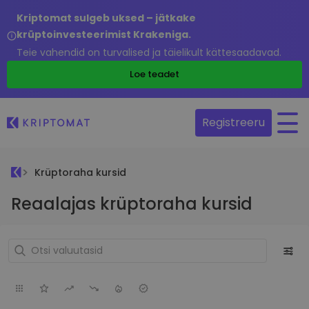
Kriptomat sulgeb uksed – jätkake
krüptoinvesteerimist Krakeniga.
Teie vahendid on turvalised ja täielikult kättesaadavad.
Loe teadet
Registreeru
Krüptoraha kursid
Reaalajas krüptoraha kursid