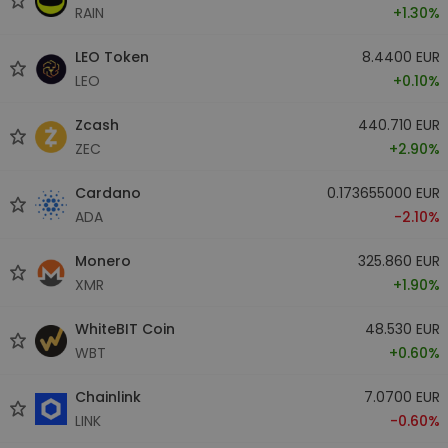
RAIN
+1.30%
LEO Token
8.4400 EUR
LEO
+0.10%
Zcash
440.710 EUR
ZEC
+2.90%
Cardano
0.173655000 EUR
ADA
-2.10%
Monero
325.860 EUR
XMR
+1.90%
WhiteBIT Coin
48.530 EUR
WBT
+0.60%
Chainlink
7.0700 EUR
LINK
-0.60%