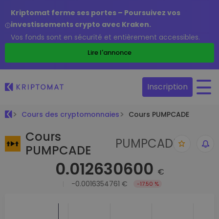
Kriptomat ferme ses portes – Poursuivez vos
investissements crypto avec Kraken.
Vos fonds sont en sécurité et entièrement accessibles.
Lire l'annonce
Inscription
Cours des cryptomonnaies
Cours PUMPCADE
Cours
PUMPCADE
PUMPCADE
0.012630600
€
-0.0016354761 €
-17.50 %