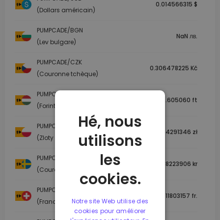
0.014566315 $
(Dollars américain)
PUMPCADE/BGN
NaN лв.
(Lev bulgare)
PUMPCADE/CZK
0.306478225 Kč
(Couronne tchèque)
PUMPCADE/HUF
4.605060 ft
(Forint hongrois)
Hé, nous
PUMPCADE/PLN
0.054291346 zł
utilisons
(Zloty polonais)
les
PUMPCADE/SEK
0.138223906 kr
(Couronne suédoise)
cookies.
PUMPCADE/CHF
0.011803157 fr.
Notre site Web utilise des
(Franc suisse)
cookies pour améliorer