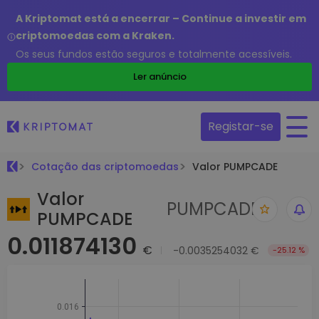
A Kriptomat está a encerrar – Continue a investir em
criptomoedas com a Kraken.
Os seus fundos estão seguros e totalmente acessíveis.
Ler anúncio
Registar-se
Cotação das criptomoedas
Valor PUMPCADE
Valor
PUMPCADE
PUMPCADE
0.011874130
€
-0.0035254032 €
-25.12 %