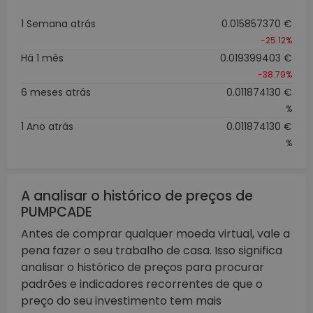
1 Semana atrás
0.015857370 €
-25.12%
Há 1 mês
0.019399403 €
-38.79%
6 meses atrás
0.011874130 €
%
1 Ano atrás
0.011874130 €
%
A analisar o histórico de preços de
PUMPCADE
Antes de comprar qualquer moeda virtual, vale a
pena fazer o seu trabalho de casa. Isso significa
analisar o histórico de preços para procurar
padrões e indicadores recorrentes de que o
preço do seu investimento tem mais