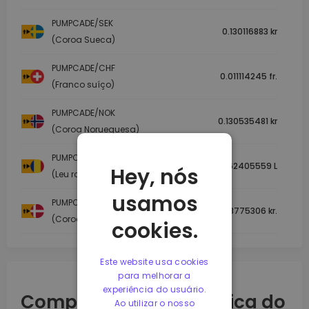
PUMPCADE/SEK
0.130116883 kr
(Coroa Sueca)
PUMPCADE/CHF
0.011114245 fr.
(Franco suíço)
PUMPCADE/NOK
0.130535481 kr
(Coroa Norueguesa)
PUMPCADE/RON
0.062405559 L
Hey, nós
(Leu romeno)
usamos
PUMPCADE/DKK
0.088775306 kr.
(Coroa Dinamarquesa)
cookies.
Este website usa cookies
para melhorar a
experiência do usuário.
Compreender a dinâmica do
Ao utilizar o nosso