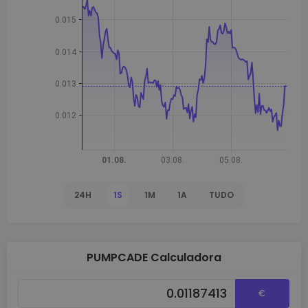
24H
1S
1M
1A
TUDO
PUMPCADE Calculadora
€