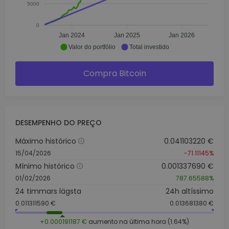
5000
0
Jan 2024
Jan 2025
Jan 2026
Valor do portfólio
Total investido
Compra Bitcoin
DESEMPENHO DO PREÇO
Máximo histórico
0.041103220 €
15/04/2026
-71.11145%
Mínimo histórico
0.001337690 €
01/02/2026
787.65588%
24 timmars lägsta
24h altíssimo
0.011311590 €
0.013681380 €
+0.000191187 €
aumento na última hora (1.64%)