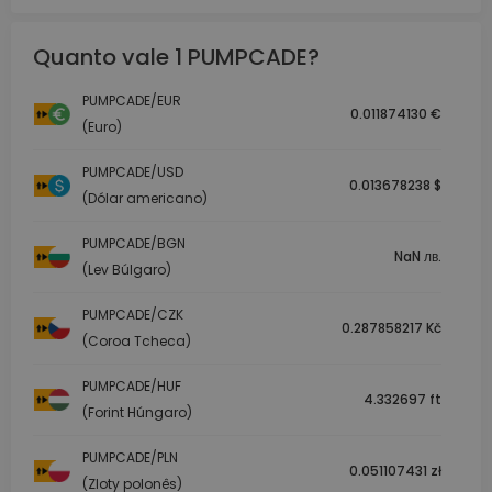
Quanto vale 1 PUMPCADE?
PUMPCADE/EUR
0.011874130 €
(Euro)
PUMPCADE/USD
0.013678238 $
(Dólar americano)
PUMPCADE/BGN
NaN лв.
(Lev Búlgaro)
PUMPCADE/CZK
0.287858217 Kč
(Coroa Tcheca)
PUMPCADE/HUF
4.332697 ft
(Forint Húngaro)
PUMPCADE/PLN
0.051107431 zł
(Zloty polonês)