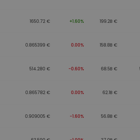
eur d'investissement
1650.72 €
+1.60%
199.2B €
stratégie crypto
0.865399 €
0.00%
158.8B €
514.280 €
-0.60%
68.5B €
0.865782 €
0.00%
62.1B €
0.909005 €
-1.60%
56.8B €
63.590 €
-1.00%
37.0B €