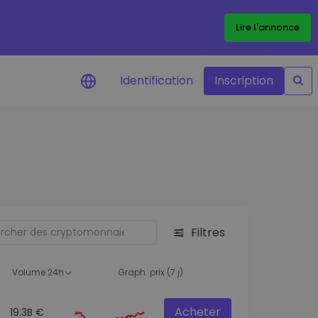
Lire l'annonce
Identification
Inscription
Alertes de prix
Mise à jour en temps réel du prix de
vos jetons préférés
Explorer les actifs
Découvrir les opportunités
d'investissement
Filtres
Portefeuille données
analytiques
Volume 24h
Graph. prix (7 j)
Des informations pertinentes pour
des performances optimales
Acheter
19.3B €