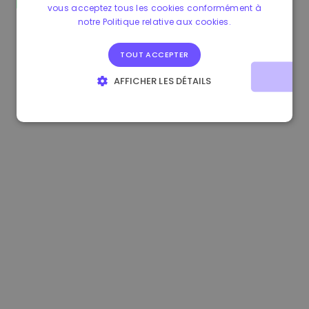
vous acceptez tous les cookies conformément à
0.865673 €
-0.10%
3.4B €
notre Politique relative aux cookies.
TOUT ACCEPTER
AFFICHER LES DÉTAILS
STRICTEMENT NÉCESSAIRES
PERFORMANCE
CIBLAGE
FONCTIONNALITÉ