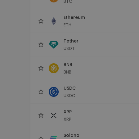
BTC
sécurisé
Explorat
Ethereum
Trouve ta 
ETH
Tether
USDT
BNB
BNB
USDC
USDC
XRP
XRP
Solana