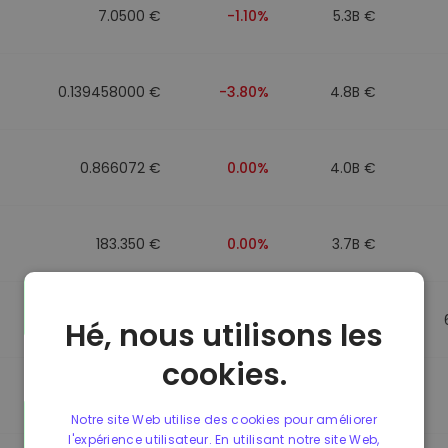
7.0500 €
-1.10%
5.3B €
0.139458000 €
-3.80%
4.8B €
0.866072 €
0.00%
4.0B €
183.350 €
0.00%
3.7B €
0.865650 €
0.00%
3.5B €
Hé, nous utilisons les
cookies.
0.087241000 €
-6.90%
3.4B €
Notre site Web utilise des cookies pour améliorer
l'expérience utilisateur. En utilisant notre site Web,