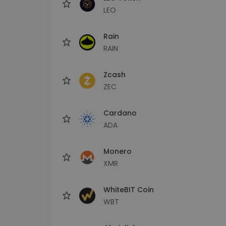
LEO
Rain
RAIN
Zcash
ZEC
Cardano
ADA
Monero
XMR
WhiteBIT Coin
WBT