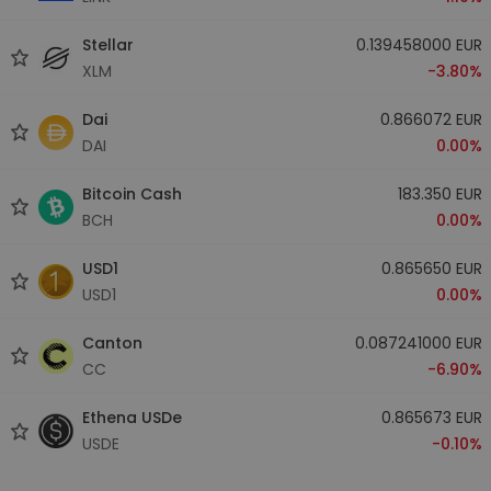
Stellar
0.139458000 EUR
XLM
-3.80%
Dai
0.866072 EUR
DAI
0.00%
Bitcoin Cash
183.350 EUR
BCH
0.00%
USD1
0.865650 EUR
USD1
0.00%
Canton
0.087241000 EUR
CC
-6.90%
Ethena USDe
0.865673 EUR
USDE
-0.10%