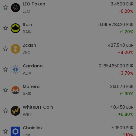
LEO Token
8.4500 EUR
LEO
-0.20%
Rain
0.010878420 EUR
RAIN
+1.20%
Zcash
427.540 EUR
ZEC
-4.20%
Cardano
0.165465000 EUR
ADA
-3.70%
Monero
313.570 EUR
XMR
+1.90%
WhiteBIT Coin
48.450 EUR
WBT
+0.80%
Chainlink
7.0500 EUR
LINK
-1.10%