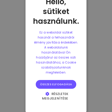
Helló,
sütiket
használunk.
Ez a weboldal sütiket
használ a felhasználói
élmény javítása érdekében.
A weboldalunk
használatával Ön
hozzájárul az összes süti
használatához, a Cookie
szabályzatunknak
megfelelően.
ÖSSZES ELFOGADÁSA
RÉSZLETEK
MEGJELENÍTÉSE
ELENGEDHETETLENÜL
SZÜKSÉGES