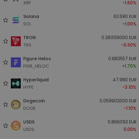
XRP
-1.60%
Solana
63.590 EUR
SOL
-1.00%
TRON
0.283139000 EUR
TRX
-0.30%
Figure Heloc
0.883557 EUR
FIGR_HELOC
+1.70%
Hyperliquid
47.980 EUR
HYPE
-3.10%
Dogecoin
0.059902000 EUR
DOGE
-1.10%
USDS
0.866093 EUR
USDS
0.00%