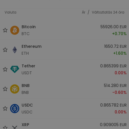
/
Valuta
Ár
Változtatás 24 óra
Bitcoin
55926.00 EUR
BTC
+0.70%
Ethereum
1650.72 EUR
ETH
+1.60%
Tether
0.865399 EUR
USDT
0.00%
BNB
514.280 EUR
BNB
-0.60%
USDC
0.865782 EUR
USDC
0.00%
XRP
0.909005 EUR