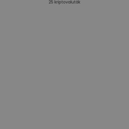
25
kriptovaluták