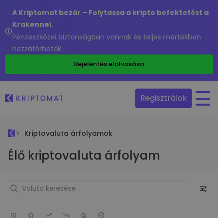
A Kriptomat bezár – Folytassa a kripto befektetést a
Krakennel.
Pénzeszközei biztonságban vannak és teljes mértékben
hozzáférhetők.
Bejelentés elolvasása
Regisztrálok
Kriptovaluta árfolyamok
Élő kriptovaluta árfolyam