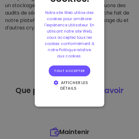
un stockage hors ligne sécurisé et effectuons des
audits de sécurité réguliers. Cette approche fait de
Notre site Web utilise des
cookies pour améliorer
notre plateforme un refuge pour le stockage du et
l'expérience utilisateur. En
d'autres crypto-monnaies.
utilisant notre site Web,
vous acceptez tous les
cookies conformément à
notre Politique relative
aux cookies.
TOUT ACCEPTER
AFFICHER LES
DÉTAILS
Que puis-je faire
après avoir
STRICTEMENT
acheté
du ?
NÉCESSAIRES
PERFORMANCE
CIBLAGE
Maintenir
FONCTIONNALITÉ