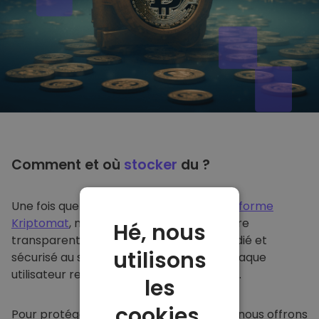
Comment et où
stocker
du ?
Une fois que vous achetez du sur
la plateforme
Kriptomat
, nous le transférons de manière
Hé, nous
transparente dans votre portefeuille dédié et
utilisons
sécurisé au sein de notre plateforme. Chaque
utilisateur reçoit un portefeuille individuel.
les
cookies.
Pour protéger nos clients et leurs fonds, nous offrons