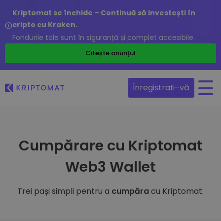
Kriptomat se închide – Continuă să investești în
cripto cu Kraken.
Fondurile tale sunt în siguranță și complet accesibile.
Citește anunțul
Înregistrați–vă
Cumpărare cu Kriptomat
Web3 Wallet
Trei pași simpli pentru a
cumpăra
cu Kriptomat: