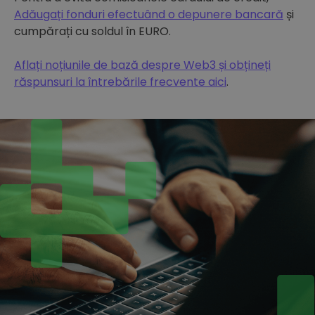
Adăugați fonduri efectuând o depunere bancară
și
cumpărați cu soldul în EURO.
Aflați noțiunile de bază despre Web3 și obțineți
răspunsuri la întrebările frecvente aici
.