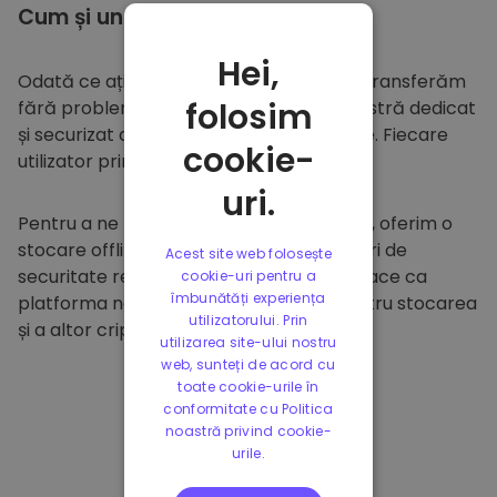
Cum și unde să
stocați
Hei,
Odată ce ați cumpărat pe
Kriptomat
, îl transferăm
folosim
fără probleme în portofelul dumneavoastră dedicat
și securizat din cadrul platformei noastre. Fiecare
cookie-
utilizator primește un portofel individual.
uri.
Pentru a ne proteja clienții și fondurile lor, oferim o
stocare offline sigură și efectuăm audituri de
Acest site web folosește
securitate regulate. Această abordare face ca
cookie-uri pentru a
îmbunătăți experiența
platforma noastră să fie un paradis pentru stocarea
utilizatorului. Prin
și a altor criptomonede.
utilizarea site-ului nostru
web, sunteți de acord cu
toate cookie-urile în
conformitate cu Politica
noastră privind cookie-
urile.