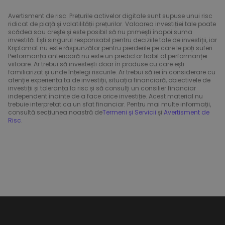
Avertisment de risc: Prețurile activelor digitale sunt supuse unui risc
ridicat de piață și volatilității prețurilor. Valoarea investiției tale poate
scădea sau crește și este posibil să nu primești înapoi suma
investită. Ești singurul responsabil pentru deciziile tale de investiții, iar
Kriptomat nu este răspunzător pentru pierderile pe care le poți suferi.
Performanța anterioară nu este un predictor fiabil al performanței
viitoare. Ar trebui să investești doar în produse cu care ești
familiarizat și unde înțelegi riscurile. Ar trebui să iei în considerare cu
atenție experiența ta de investiții, situația financiară, obiectivele de
investiții și toleranța la risc și să consulți un consilier financiar
independent înainte de a face orice investiție. Acest material nu
trebuie interpretat ca un sfat financiar. Pentru mai multe informații,
consultă secțiunea noastră de
Termeni și Servicii
și
Avertisment de
Risc
.