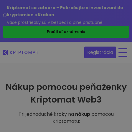
Kriptomat sa zatvára – Pokračujte v investovaní do
kryptomien s Kraken.
Vaše prostriedky sú v bezpečí a plne prístupné.
Prečítať oznámenie
Registrácia
Nákup pomocou peňaženky
Kriptomat Web3
Tri jednoduché kroky na
nákup
pomocou
Kriptomatu: