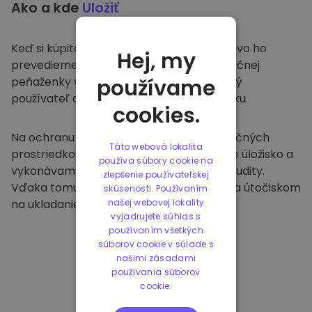
Ako a kde
Uložiť
Keď si kúpite na
Kriptomat
, bezproblémovo ho
Hej, my
prevedieme do vašej vyhradenej a bezpečnej
peňaženky v rámci našej platformy. Každý
používame
používateľ dostane individuálnu peňaženku.
cookies.
Na ochranu našich zákazníkov a ich finančných
Táto webová lokalita
prostriedkov ponúkame bezpečné offline úložisko a
používa súbory cookie na
vykonávame pravidelné bezpečnostné audity.
zlepšenie používateľskej
Vďaka tomuto prístupu je naša platforma útočiskom
skúsenosti. Používaním
na ukladanie a iných kryptomien.
našej webovej lokality
vyjadrujete súhlas s
používaním všetkých
súborov cookie v súlade s
našimi zásadami
používania súborov
cookie.