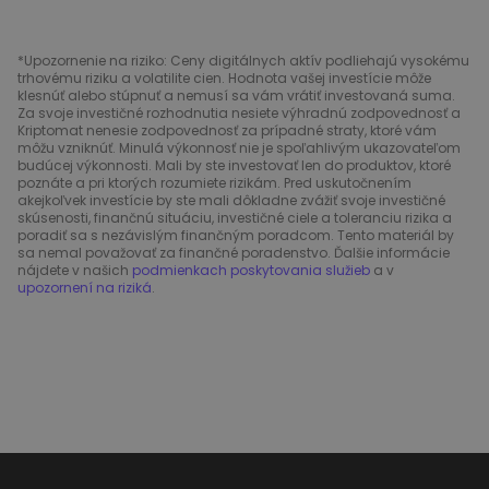
*Upozornenie na riziko: Ceny digitálnych aktív podliehajú vysokému
trhovému riziku a volatilite cien. Hodnota vašej investície môže
klesnúť alebo stúpnuť a nemusí sa vám vrátiť investovaná suma.
Za svoje investičné rozhodnutia nesiete výhradnú zodpovednosť a
Kriptomat nenesie zodpovednosť za prípadné straty, ktoré vám
môžu vzniknúť. Minulá výkonnosť nie je spoľahlivým ukazovateľom
budúcej výkonnosti. Mali by ste investovať len do produktov, ktoré
poznáte a pri ktorých rozumiete rizikám. Pred uskutočnením
akejkoľvek investície by ste mali dôkladne zvážiť svoje investičné
skúsenosti, finančnú situáciu, investičné ciele a toleranciu rizika a
poradiť sa s nezávislým finančným poradcom. Tento materiál by
sa nemal považovať za finančné poradenstvo. Ďalšie informácie
nájdete v našich
podmienkach poskytovania služieb
a v
upozornení na riziká
.