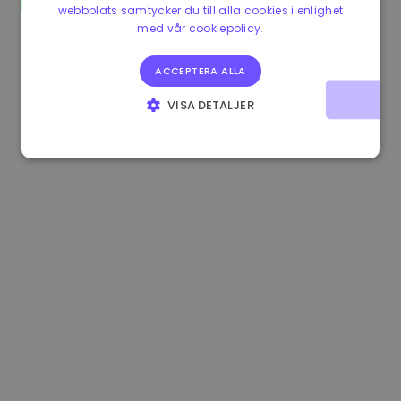
webbplats samtycker du till alla cookies i enlighet
0.867648 €
0.00%
3.4B €
med vår cookiepolicy.
ACCEPTERA ALLA
VISA DETALJER
STRIKT NÖDVÄNDIGT
PRESTANDA
INRIKTNING
FUNKTIONER