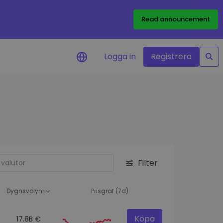
Read announcement
Logga in
Registrera
rm
eringar i realtid för dina
nt
 tillgångar
nvesteringsmöjligheter
Filter
analys
ikter för optimal
a
Dygnsvolym
Prisgraf (7d)
Köpa
17.8B €