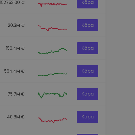
Köpa
152753.00 €
Köpa
20.3M €
Köpa
150.4M €
Köpa
564.4M €
Köpa
75.7M €
Köpa
40.8M €