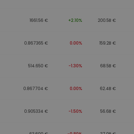
n
1661.56 €
+2.10%
200.5B €
0.867365 €
0.00%
159.2B €
514.650 €
-1.30%
68.5B €
0.867704 €
0.00%
62.4B €
0.905334 €
-1.50%
56.6B €
63.600 €
-0.80%
37.0B €