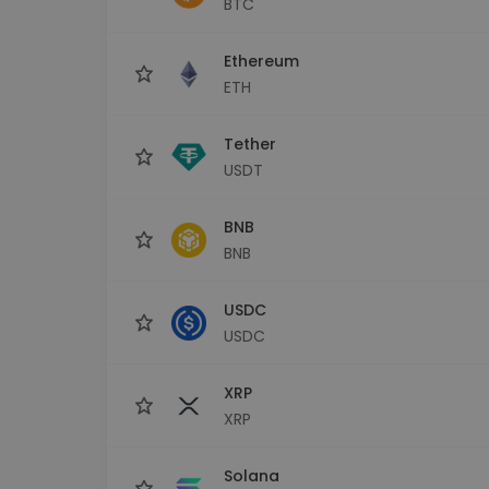
BTC
Investeringsutforskare
Hitta din kryptostrategi
Ethereum
ETH
Tether
USDT
BNB
BNB
USDC
USDC
XRP
XRP
Solana