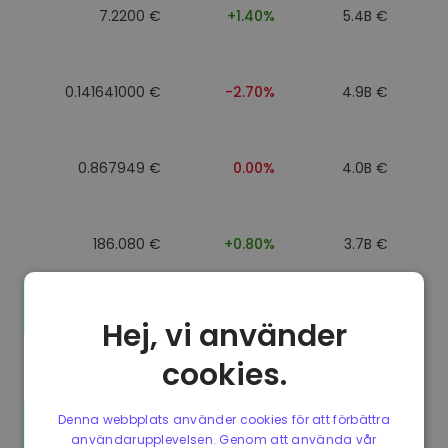
7.2200 €
+1.40%
5.4B €
0.141641000 €
-2.70%
4.9B €
0.867949 €
0.00%
4.0B €
186.080 €
+0.80%
3.7B €
0.867692 €
0.00%
3.5B €
Hej, vi använder
cookies.
0.085773000 €
-5.40%
3.4B €
Denna webbplats använder cookies för att förbättra
användarupplevelsen. Genom att använda vår