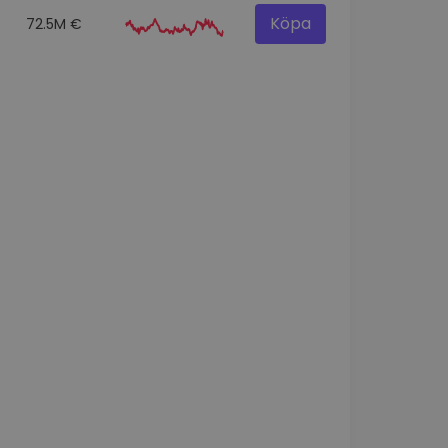
Köpa
72.5M €