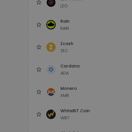
LEO
Rain
RAIN
Zcash
ZEC
Cardano
ADA
Monero
XMR
WhiteBIT Coin
WBT