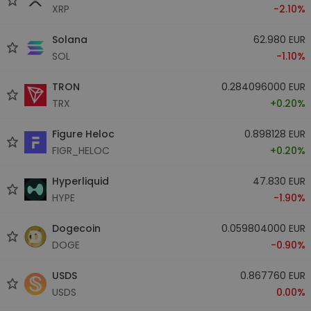
XRP
-2.10%
Solana
62.980 EUR
SOL
-1.10%
TRON
0.284096000 EUR
TRX
+0.20%
Figure Heloc
0.898128 EUR
FIGR_HELOC
+0.20%
Hyperliquid
47.830 EUR
HYPE
-1.90%
Dogecoin
0.059804000 EUR
DOGE
-0.90%
USDS
0.867760 EUR
USDS
0.00%