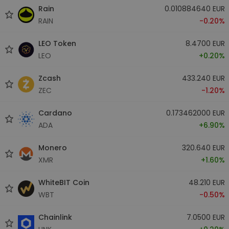
Rain
0.010884640 EUR
RAIN
-0.20%
LEO Token
8.4700 EUR
LEO
+0.20%
Zcash
433.240 EUR
ZEC
-1.20%
Cardano
0.173462000 EUR
ADA
+6.90%
Monero
320.640 EUR
XMR
+1.60%
WhiteBIT Coin
48.210 EUR
WBT
-0.50%
Chainlink
7.0500 EUR