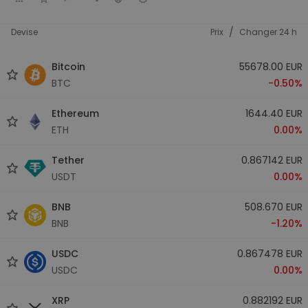
/
Devise
Prix
Changer 24 h
Bitcoin
55678.00 EUR
BTC
-0.50%
Ethereum
1644.40 EUR
ETH
0.00%
Tether
0.867142 EUR
USDT
0.00%
BNB
508.670 EUR
BNB
-1.20%
USDC
0.867478 EUR
USDC
0.00%
XRP
0.882192 EUR