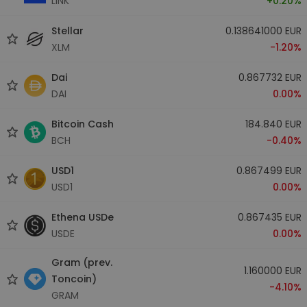
LINK
+0.20%
Stellar
0.138641000 EUR
XLM
-1.20%
Dai
0.867732 EUR
DAI
0.00%
Bitcoin Cash
184.840 EUR
BCH
-0.40%
USD1
0.867499 EUR
USD1
0.00%
Ethena USDe
0.867435 EUR
USDE
0.00%
Gram (prev.
1.160000 EUR
Toncoin)
-4.10%
GRAM