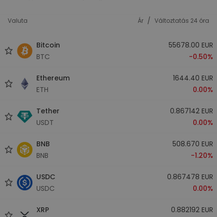
/
Valuta
Ár
Változtatás 24 óra
Bitcoin
55678.00 EUR
BTC
-0.50%
Ethereum
1644.40 EUR
ETH
0.00%
Tether
0.867142 EUR
USDT
0.00%
BNB
508.670 EUR
BNB
-1.20%
USDC
0.867478 EUR
USDC
0.00%
XRP
0.882192 EUR