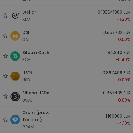
Stellar
0.138641000 EUR
XLM
-1.20%
Dai
0.867732 EUR
DAI
0.00%
Bitcoin Cash
184.840 EUR
BCH
-0.40%
USD1
0.867499 EUR
USD1
0.00%
Ethena USDe
0.867435 EUR
USDE
0.00%
Gram (prev.
1.160000 EUR
Toncoin)
-4.10%
GRAM