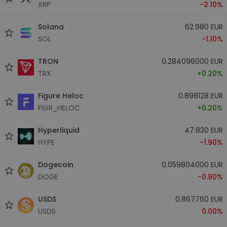
XRP
-2.10%
Solana
62.980 EUR
SOL
-1.10%
TRON
0.284096000 EUR
TRX
+0.20%
Figure Heloc
0.898128 EUR
FIGR_HELOC
+0.20%
Hyperliquid
47.830 EUR
HYPE
-1.90%
Dogecoin
0.059804000 EUR
DOGE
-0.90%
USDS
0.867760 EUR
USDS
0.00%