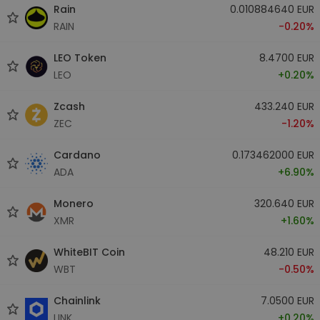
Rain
0.010884640 EUR
RAIN
-0.20%
LEO Token
8.4700 EUR
LEO
+0.20%
Zcash
433.240 EUR
ZEC
-1.20%
Cardano
0.173462000 EUR
ADA
+6.90%
Monero
320.640 EUR
XMR
+1.60%
WhiteBIT Coin
48.210 EUR
WBT
-0.50%
Chainlink
7.0500 EUR
LINK
+0.20%