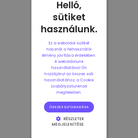
Helló,
sütiket
használunk.
Ez a weboldal sütiket
használ a felhasználói
élmény javítása érdekében.
A weboldalunk
használatával Ön
hozzájárul az összes süti
használatához, a Cookie
szabályzatunknak
megfelelően.
ÖSSZES ELFOGADÁSA
RÉSZLETEK
MEGJELENÍTÉSE
ELENGEDHETETLENÜL