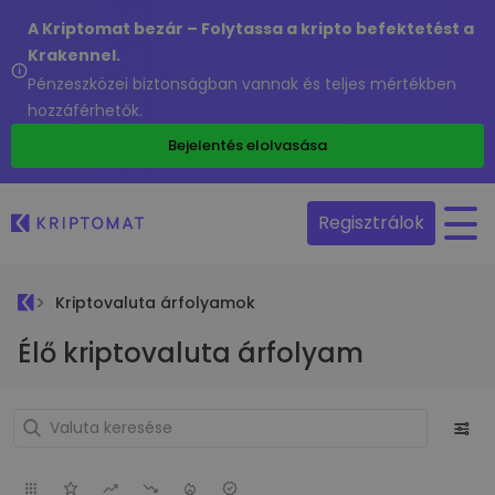
A Kriptomat bezár – Folytassa a kripto befektetést a
Krakennel.
Pénzeszközei biztonságban vannak és teljes mértékben
hozzáférhetők.
Bejelentés elolvasása
Regisztrálok
Kriptovaluta árfolyamok
Élő kriptovaluta árfolyam