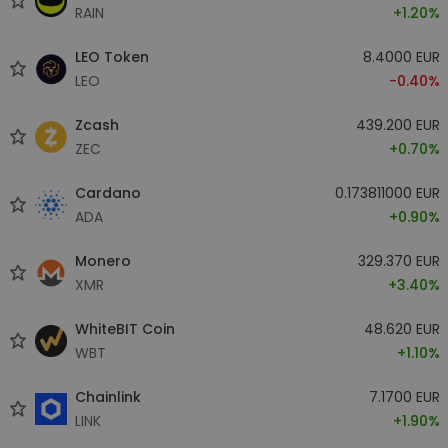
RAIN
+1.20%
LEO Token
8.4000 EUR
LEO
-0.40%
Zcash
439.200 EUR
ZEC
+0.70%
Cardano
0.173811000 EUR
ADA
+0.90%
Monero
329.370 EUR
XMR
+3.40%
WhiteBIT Coin
48.620 EUR
WBT
+1.10%
Chainlink
7.1700 EUR
LINK
+1.90%