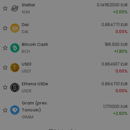
Stellar
0.141162000 EUR
XLM
+2.00%
Dai
0.864771 EUR
DAI
0.00%
Bitcoin Cash
186.920 EUR
BCH
+1.80%
USD1
0.864917 EUR
USD1
0.00%
Ethena USDe
0.864701 EUR
USDE
0.00%
Gram (prev.
1.170000 EUR
Toncoin)
+2.60%
GRAM