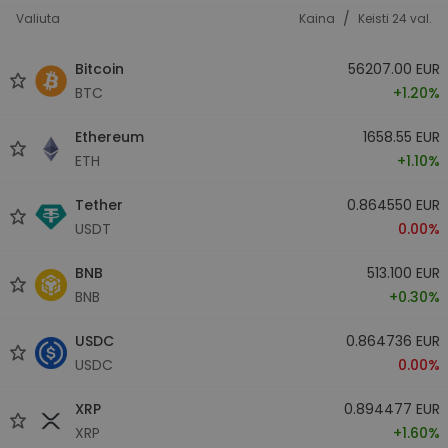
/
Valiuta
Kaina
Keisti 24 val.
Bitcoin
56207.00 EUR
BTC
+1.20%
Ethereum
1658.55 EUR
ETH
+1.10%
Tether
0.864550 EUR
USDT
0.00%
BNB
513.100 EUR
BNB
+0.30%
USDC
0.864736 EUR
USDC
0.00%
XRP
0.894477 EUR
XRP
+1.60%