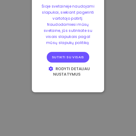
Šioje svetainėje naudojami
slapukai, siekiant pagerinti
vartotojo patirtį.
Naudodamiesi mūsų
svetaine, jūs sutinkate su
visais slapukais pagal
mūsų slapukų politiką.
SUTIKTI SU VISAIS
RODYTI DETALIAU
NUSTATYMUS
BŪTINIEJI
VEIKIMĄ GERINANTYS
TIKSLINIAI
FUNKCINIAI