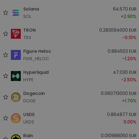
Solana
64.570 EUR
SOL
+2.90%
TRON
0.283094000 EUR
TRX
-0.10%
Figure Heloc
0.884503 EUR
FIGR_HELOC
-1.20%
Hyperliquid
47.030 EUR
HYPE
-2.50%
Dogecoin
0.060713000 EUR
DOGE
+1.70%
USDS
0.864877 EUR
USDS
0.00%
Rain
0.010988050 EUR