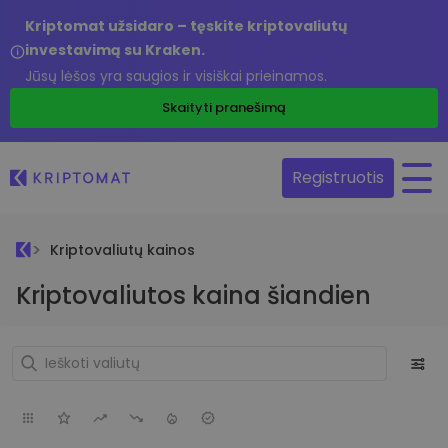
Kriptomat užsidaro – tęskite kriptovaliutų
investavimą su Kraken.
Jūsų lėšos yra saugios ir visiškai prieinamos.
Skaityti pranešimą
Registruotis
Kriptovaliutų kainos
Kriptovaliutos kaina šiandien