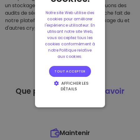
un stockage hors ligne sécurisé et effectuons des
audits de sécurité réguliers. Cette approche fait de
Notre site Web utilise des
cookies pour améliorer
notre plateforme un refuge pour le stockage du et
l'expérience utilisateur. En
d'autres crypto-monnaies.
utilisant notre site Web,
vous acceptez tous les
cookies conformément à
notre Politique relative
aux cookies.
TOUT ACCEPTER
AFFICHER LES
DÉTAILS
Que puis-je faire
après avoir
STRICTEMENT
acheté
du ?
NÉCESSAIRES
PERFORMANCE
CIBLAGE
Maintenir
FONCTIONNALITÉ