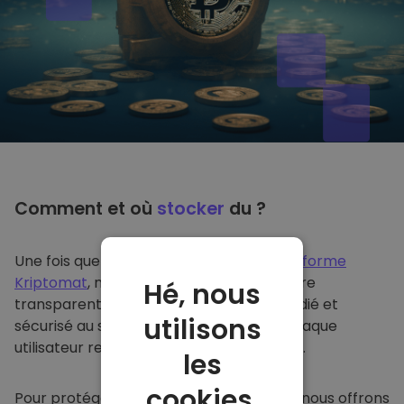
Comment et où
stocker
du ?
Une fois que vous achetez du sur
la plateforme
Kriptomat
, nous le transférons de manière
Hé, nous
transparente dans votre portefeuille dédié et
utilisons
sécurisé au sein de notre plateforme. Chaque
utilisateur reçoit un portefeuille individuel.
les
cookies.
Pour protéger nos clients et leurs fonds, nous offrons