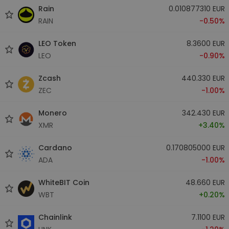
Rain
0.010877310 EUR
RAIN
-0.50%
LEO Token
8.3600 EUR
LEO
-0.90%
Zcash
440.330 EUR
ZEC
-1.00%
Monero
342.430 EUR
XMR
+3.40%
Cardano
0.170805000 EUR
ADA
-1.00%
WhiteBIT Coin
48.660 EUR
WBT
+0.20%
Chainlink
7.1100 EUR