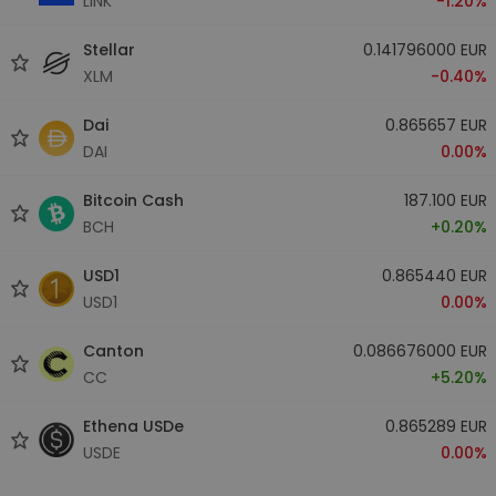
LINK
-1.20%
Stellar
0.141796000 EUR
XLM
-0.40%
Dai
0.865657 EUR
DAI
0.00%
Bitcoin Cash
187.100 EUR
BCH
+0.20%
USD1
0.865440 EUR
USD1
0.00%
Canton
0.086676000 EUR
CC
+5.20%
Ethena USDe
0.865289 EUR
USDE
0.00%