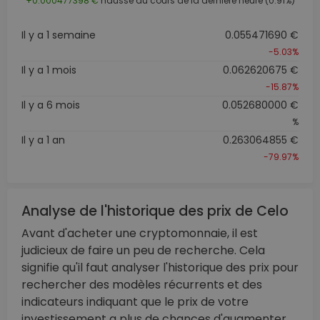
+0.000477398 €
hausse au cours de la dernière heure (0.91%)
Il y a 1 semaine
0.055471690 €
-5.03%
Il y a 1 mois
0.062620675 €
-15.87%
Il y a 6 mois
0.052680000 €
%
Il y a 1 an
0.263064855 €
-79.97%
Analyse de l'historique des prix de Celo
Avant d'acheter une cryptomonnaie, il est
judicieux de faire un peu de recherche. Cela
signifie qu'il faut analyser l'historique des prix pour
rechercher des modèles récurrents et des
indicateurs indiquant que le prix de votre
investissement a plus de chances d'augmenter