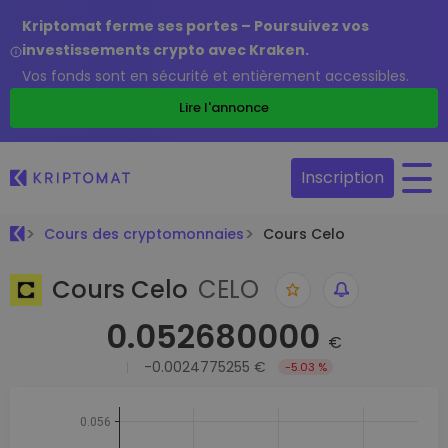
Kriptomat ferme ses portes – Poursuivez vos
investissements crypto avec Kraken.
Vos fonds sont en sécurité et entièrement accessibles.
Lire l'annonce
Inscription
Cours des cryptomonnaies
Cours Celo
Cours Celo
CELO
0.052680000
€
-0.0024775255 €
-5.03 %