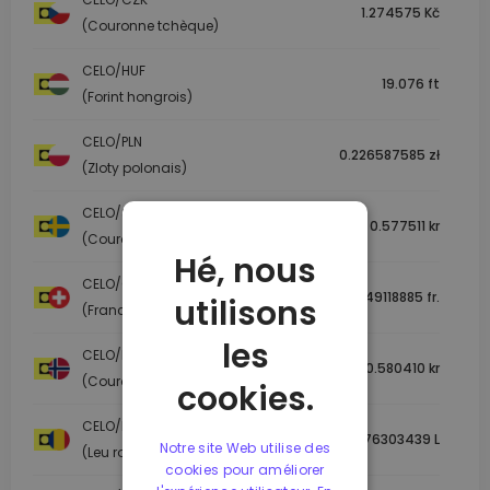
1.274575 Kč
(Couronne tchèque)
CELO/HUF
19.076 ft
(Forint hongrois)
CELO/PLN
0.226587585 zł
(Zloty polonais)
CELO/SEK
0.577511 kr
(Couronne suédoise)
Hé, nous
CELO/CHF
0.049118885 fr.
utilisons
(Franc suisse)
les
CELO/NOK
0.580410 kr
(Couronne norvégienne)
cookies.
CELO/RON
0.276303439 L
Notre site Web utilise des
(Leu roumain)
cookies pour améliorer