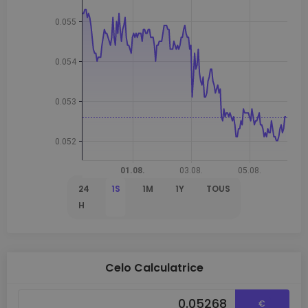
24
1S
1M
1Y
TOUS
H
Celo Calculatrice
€