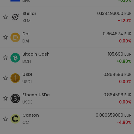
LINK
+0.10%
Stellar
0.138493000 EUR
XLM
-1.20%
Dai
0.864874 EUR
DAI
0.00%
Bitcoin Cash
185.690 EUR
BCH
+0.80%
USD1
0.864596 EUR
USD1
0.00%
Ethena USDe
0.864596 EUR
USDE
0.00%
Canton
0.080659000 EUR
CC
-4.80%