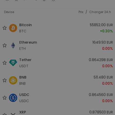
/
Devise
Prix
Changer 24 h
Bitcoin
55852.00 EUR
BTC
+0.30%
Ethereum
1649.93 EUR
ETH
0.00%
Tether
0.864298 EUR
USDT
0.00%
BNB
511.480 EUR
BNB
0.00%
USDC
0.864560 EUR
USDC
0.00%
XRP
0.878503 EUR