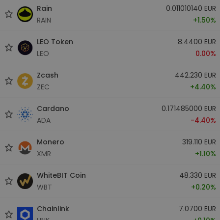
Rain
0.011010140 EUR
RAIN
+1.50%
LEO Token
8.4400 EUR
LEO
0.00%
Zcash
442.230 EUR
ZEC
+4.40%
Cardano
0.171485000 EUR
ADA
-4.40%
Monero
319.110 EUR
XMR
+1.10%
WhiteBIT Coin
48.330 EUR
WBT
+0.20%
Chainlink
7.0700 EUR