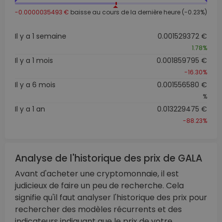
-0.0000035493 €
baisse au cours de la dernière heure (-0.23%)
Il y a 1 semaine
0.001529372 €
1.78%
Il y a 1 mois
0.001859795 €
-16.30%
Il y a 6 mois
0.001556580 €
%
Il y a 1 an
0.013229475 €
-88.23%
Analyse de l'historique des prix de GALA
Avant d'acheter une cryptomonnaie, il est
judicieux de faire un peu de recherche. Cela
signifie qu'il faut analyser l'historique des prix pour
rechercher des modèles récurrents et des
indicateurs indiquant que le prix de votre