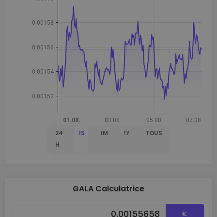
24
1S
1M
1Y
TOUS
H
GALA Calculatrice
€