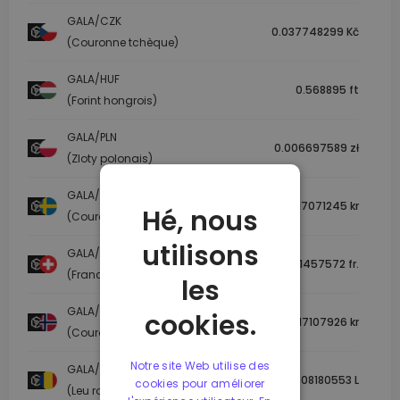
GALA/CZK
0.037748299 Kč
(Couronne tchèque)
GALA/HUF
0.568895 ft
(Forint hongrois)
GALA/PLN
0.006697589 zł
(Zloty polonais)
GALA/SEK
0.017071245 kr
Hé, nous
(Couronne suédoise)
utilisons
GALA/CHF
0.001457572 fr.
(Franc suisse)
les
GALA/NOK
cookies.
0.017107926 kr
(Couronne norvégienne)
Notre site Web utilise des
GALA/RON
0.008180553 L
cookies pour améliorer
(Leu roumain)