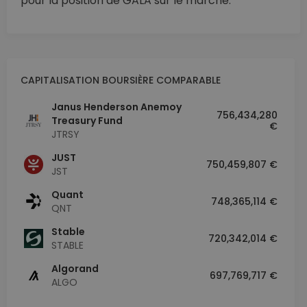
pour la position de GALA sur le marché.
CAPITALISATION BOURSIÈRE COMPARABLE
Janus Henderson Anemoy
756,434,280
Treasury Fund
€
JTRSY
JUST
750,459,807 €
JST
Quant
748,365,114 €
QNT
​​Stable
720,342,014 €
STABLE
Algorand
697,769,717 €
ALGO