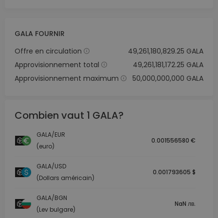
GALA FOURNIR
Offre en circulation
49,261,180,829.25 GALA
Approvisionnement total
49,261,181,172.25 GALA
Approvisionnement maximum
50,000,000,000 GALA
Combien vaut 1 GALA?
GALA/EUR
0.001556580 €
(euro)
GALA/USD
0.001793605 $
(Dollars américain)
GALA/BGN
NaN лв.
(Lev bulgare)