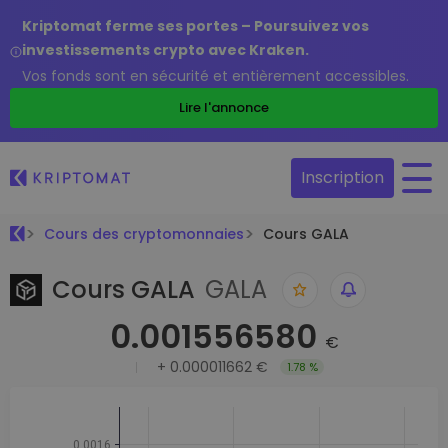
Kriptomat ferme ses portes – Poursuivez vos
investissements crypto avec Kraken.
Vos fonds sont en sécurité et entièrement accessibles.
Lire l'annonce
Inscription
Cours des cryptomonnaies
Cours GALA
Cours GALA
GALA
0.001556580
€
+
0.000011662 €
1.78 %