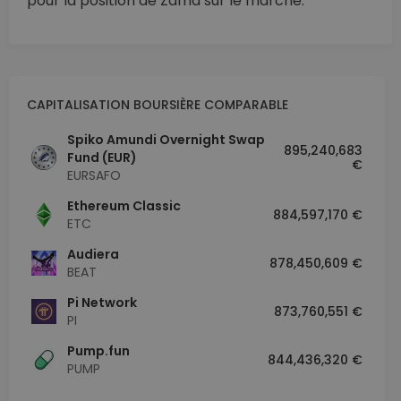
pour la position de Zama sur le marché.
CAPITALISATION BOURSIÈRE COMPARABLE
Spiko Amundi Overnight Swap
895,240,683
Fund (EUR)
€
EURSAFO
Ethereum Classic
884,597,170 €
ETC
Audiera
878,450,609 €
BEAT
Pi Network
873,760,551 €
PI
Pump.fun
844,436,320 €
PUMP