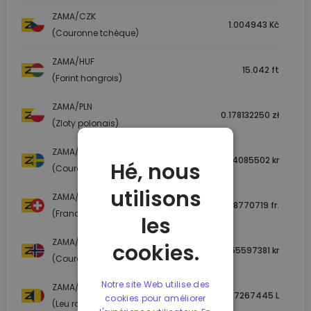
ZAMA/CZK
1.004943 Kč
(Couronne tchèque)
ZAMA/HUF
15.042 ft
(Forint hongrois)
ZAMA/PLN
0.178132250 zł
(Zloty polonais)
ZAMA/SEK
0.454085502 kr
Hé, nous
(Couronne suédoise)
utilisons
ZAMA/CHF
0.038770719 fr.
(Franc suisse)
les
ZAMA/NOK
cookies.
0.455597381 kr
(Couronne norvégienne)
Notre site Web utilise des
ZAMA/RON
0.217267445 L
cookies pour améliorer
(Leu roumain)