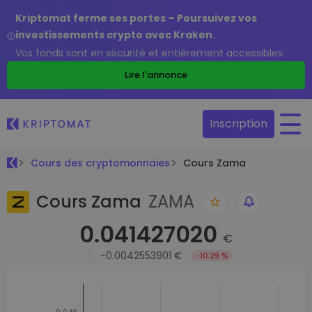
Kriptomat ferme ses portes – Poursuivez vos
investissements crypto avec Kraken.
Vos fonds sont en sécurité et entièrement accessibles.
Lire l'annonce
Inscription
Cours des cryptomonnaies
Cours Zama
Cours Zama
ZAMA
0.041427020
€
-0.0042553901 €
-10.29 %