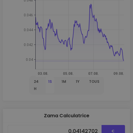
24
1S
1M
1Y
TOUS
H
Zama Calculatrice
€