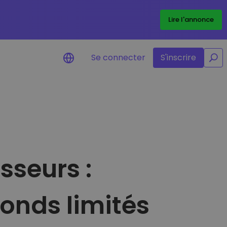
/
Lire l'annonce
Se connecter
S'inscrire
Alertes de prix
re
Mise à jour en temps réel du prix de
vos jetons préférés
Explorer les actifs
s
Découvrir les opportunités
sseurs :
d'investissement
Portefeuille données
analytiques
Des informations pertinentes pour
onds limités
des performances optimales