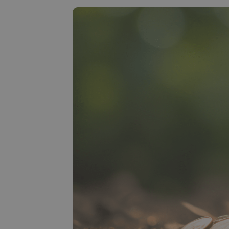
sécuri
Explo
Trouve