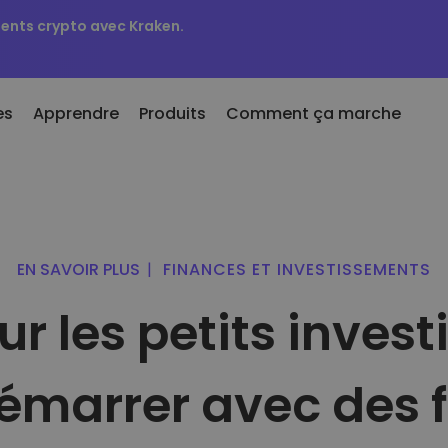
ments crypto avec Kraken.
es
Apprendre
Produits
Comment ça marche
cemment ajoutées
er et vendre des crypto-
KriptoEarn
aies
tons nouvellement ajoutés à
Gagnez des récompenses sur vot
iptomat
r plus de 300 crypto-
crypto
EN SAVOIR PLUS
|
FINANCES ET INVESTISSEMENTS
ies
Coffre-fort
 si j’avais acheté 100 € de…
Économisez des crypto-monnaie
ger de la crypto
aujourd'hui cela vaudait
r les petits investi
pour votre avenir
e 1 000 options de paires
Achat récurrent
euilles intelligents
Investissements réguliers (DCA)
on intelligente d'investir
arrer avec des f
les crypto-monnaies
feuille Kriptomat
efeuille crypto simple et