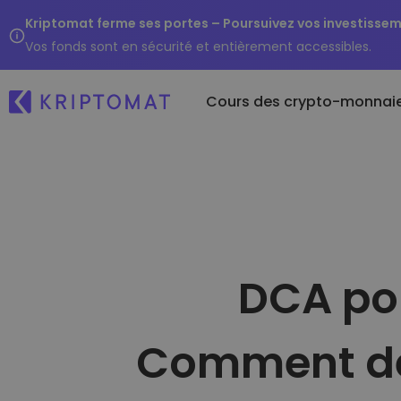
Kriptomat ferme ses portes – Poursuivez vos investisse
Vos fonds sont en sécurité et entièrement accessibles.
Cours des crypto-monnai
Ré
Achet
Tous les prix
monn
Je
Plus de 300 crypto-monnaies
Kr
Achete
monna
Top des gagnants et
Et
perdants
Échan
...
DCA pou
Trouver des opportunités
Plus d
d'investissement
Portef
Une faç
Comment dém
dans 
Porte
Un port