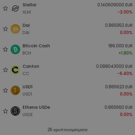
Stellar
0.140609000 EUR
XLM
-3.00%
Dai
0.865953 EUR
DAI
0.00%
Bitcoin Cash
186.000 EUR
BCH
+1.80%
Canton
0.088043000 EUR
CC
-6.40%
USD1
0.865623 EUR
USD1
0.00%
Ethena USDe
0.865660 EUR
USDE
0.00%
25
κρυπτονομίσματα