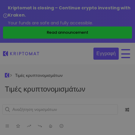
Kriptomat is closing – Continue crypto investing with
Kraken.
Your funds are safe and fully accessible.
Read announcement
Εγγραφή
Τιμές κρυπτονομισμάτων
Τιμές κρυπτονομισμάτων