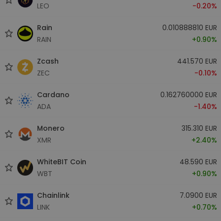
LEO
-0.20%
Rain
0.010888810 EUR
RAIN
+0.90%
Zcash
441.570 EUR
ZEC
-0.10%
Cardano
0.162760000 EUR
ADA
-1.40%
Monero
315.310 EUR
XMR
+2.40%
WhiteBIT Coin
48.590 EUR
WBT
+0.90%
Chainlink
7.0900 EUR
LINK
+0.70%