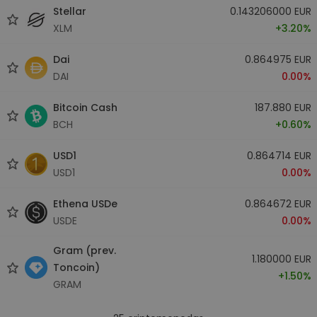
Stellar
0.143206000 EUR
XLM
+3.20%
Dai
0.864975 EUR
DAI
0.00%
Bitcoin Cash
187.880 EUR
BCH
+0.60%
USD1
0.864714 EUR
USD1
0.00%
Ethena USDe
0.864672 EUR
USDE
0.00%
Gram (prev.
1.180000 EUR
Toncoin)
+1.50%
GRAM