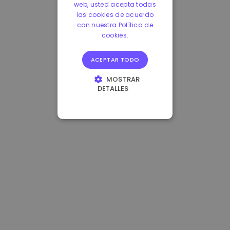
web, usted acepta todas
las cookies de acuerdo
con nuestra Política de
cookies.
ACEPTAR TODO
MOSTRAR
DETALLES
COOKIES
ESTRICTAMENTE
NECESARIAS
COOKIES DE
RENDIMIENTO
COOKIES DE
PREFERENCIAS
COOKIES DE
FUNCIONALIDAD