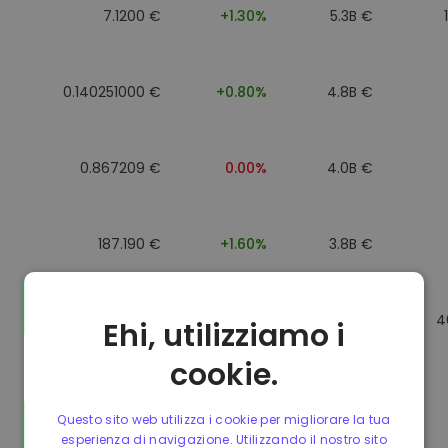
7.1200 €
+1.30%
5.3B €
0.140251000 €
+0.80%
4.8B €
0.867209 €
0.00%
4.0B €
187.190 €
+1.60%
3.8B €
0.867184 €
0.00%
3.5B €
4
Ehi, utilizziamo i
cookie.
0.867107 €
0.00%
3.4B €
Questo sito web utilizza i cookie per migliorare la tua
esperienza di navigazione. Utilizzando il nostro sito