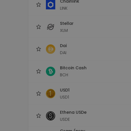
Chainlink
LINK
Stellar
XLM
Dai
DAI
Bitcoin Cash
BCH
USD1
USD1
Ethena USDe
USDE
Gram (prev.