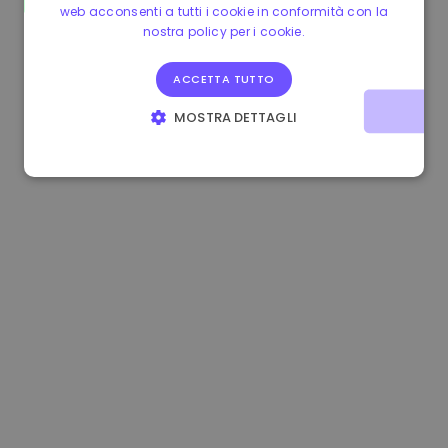
web acconsenti a tutti i cookie in conformità con la
1.160000 €
-3.00%
3.2B €
nostra policy per i cookie.
ACCETTA TUTTO
MOSTRA DETTAGLI
STRETTAMENTE NECESSARI
PERFORMANCE
TARGETING
FUNZIONALITÀ