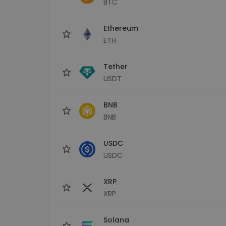
BTC
Scoperta investimenti
Trova la tua strategia cryp
Ethereum
ETH
Tether
USDT
BNB
BNB
USDC
USDC
XRP
XRP
Solana