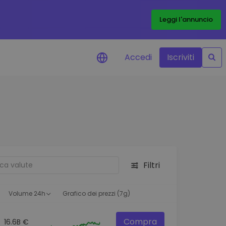
Leggi l'annuncio
Accedi
Iscriviti
di prezzo
menti dei prezzi in tempo
 tuoi token preferiti
 asset
pportunità di investimento
Filtri
 dei dati del
oglio
ioni utili per performance
Volume 24h
Grafico dei prezzi (7g)
Compra
16.6B €