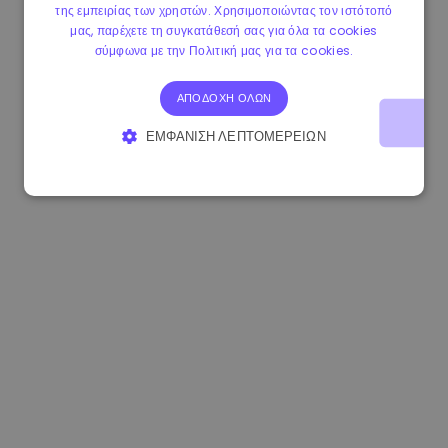
της εμπειρίας των χρηστών. Χρησιμοποιώντας τον ιστότοπό
0.080659000 €
-4.80%
3.2B €
μας, παρέχετε τη συγκατάθεσή σας για όλα τα cookies
σύμφωνα με την Πολιτική μας για τα cookies.
ΑΠΟΔΟΧΉ ΌΛΩΝ
ΕΜΦΆΝΙΣΗ ΛΕΠΤΟΜΕΡΕΙΏΝ
ΑΠΟΛΎΤΩΣ ΑΠΑΡΑΊΤΗΤΑ
ΑΠΌΔΟΣΗΣ
ΣΤΌΧΕΥΣΗΣ
ΛΕΙΤΟΥΡΓΙΚΌΤΗΤΑΣ