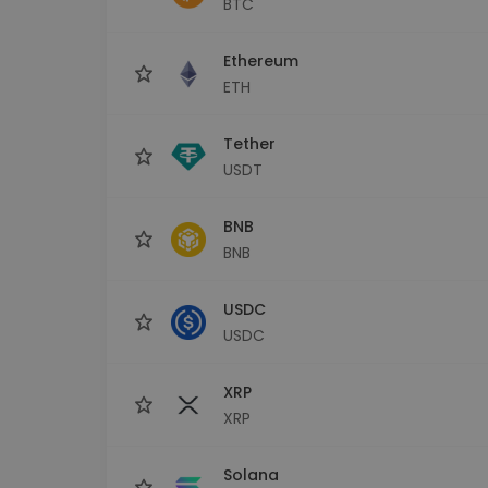
BTC
Εξερεύνηση επενδύσεω
Βρες τη δική σου crypto στ
Ethereum
ETH
Tether
USDT
BNB
BNB
USDC
USDC
XRP
XRP
Solana