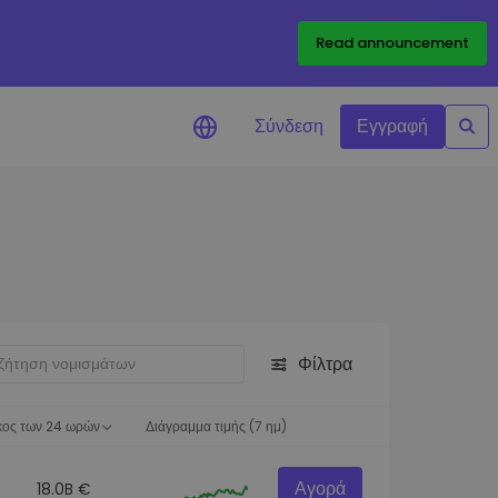
Read announcement
Σύνδεση
Εγγραφή
ιήσεις Τιμών
ώσεις τιμών σε πραγματικό
ια τα αγαπημένα σας διακριτικά
ύνηση επενδύσεων
ψτε επενδυτικές ευκαιρίες
Φίλτρα
ση χαρτοφυλακίου
 πληροφορίες για βέλτιστη
ση
κος των 24 ωρών
Διάγραμμα τιμής (7 ημ)
Αγορά
18.0B €