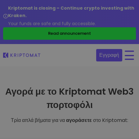
Kriptomat is closing – Continue crypto investing with
Kraken.
Your funds are safe and fully accessible.
Read announcement
Εγγραφή
Αγορά με το Kriptomat Web3
πορτοφόλι
Τρία απλά βήματα για να
αγοράσετε
στο Kriptomat: