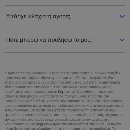
Υπάρχει ελάχιστη αγορά;
Πότε μπορώ να πουλήσω το μου;
*Προειδοποίηση κινδύνου: Οι τιμές των ψηφιακών περιουσιακών στοιχείων
υπόκεινται σε υψηλό κίνδυνο αγοράς και μεταβλητότητα τιμών. Η αξία της
επένδυσής σας μπορεί να μειωθεί ή να αυξηθεί και ενδέχεται να μην πάρετε
πίσω το ποσό που επενδύσατε. Είστε αποκλειστικά υπεύθυνοι για τις
επενδυτικές σας αποφάσεις και το Kriptomat δεν ευθύνεται για τυχόν
απώλειες που μπορεί να υποστείτε. Οι προηγούμενες επιδόσεις δεν
αποτελούν ασφαλή ένδειξη μελλοντικών επιδόσεων. Θα πρέπει να επενδύετε
μόνο σε προϊόντα με τα οποία είστε εξοικειωμένοι και για τα οποία κατανοείτε
τους κινδύνους. Θα πρέπει να εξετάζετε προσεκτικά την επενδυτική σας
εμπειρία, την οικονομική σας κατάσταση, τους επενδυτικούς σας στόχους και
την ανοχή σας στον κίνδυνο και να συμβουλεύεστε έναν ανεξάρτητο
χρηματοοικονομικό σύμβουλο πριν από οποιαδήποτε επένδυση. Το παρόν
υλικό δεν πρέπει να εκλαμβάνεται ως χρηματοοικονομική συμβουλή. Για