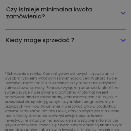
Czy istnieje minimalna kwota
zamówienia?
Kiedy mogę sprzedać ?
*Ostrzeżenie o ryzyku: Ceny aktywów cyfrowych są związane z
wysokim ryzykiem rynkowym i zmiennością cen. Wartość Twojej
inwestycji może spaść lub wzrosnąć, a Ty możesz nie odzyskać
zainwestowanej kwoty. Ponosisz wyłączną odpowiedzialność za
swoje decyzje inwestycyjne, a platforma Kriptomat nie jest
odpowiedzialna za żadne straty, które możesz ponieść. Wyniki z
przeszłości nie są wiarygodnym czynnikiem prognostycznym
przyszłych wyników. Powinieneś inwestować tylko w produkty, z
którymi jesteś zaznajomiony i takie, których ryzyko jest dla Ciebie
jasne. Należy dokładnie rozważyć swoje doświadczenie
inwestycyjne, sytuację finansową, cele inwestycyjne i tolerancję
ryzyka oraz skonsultować się z niezależnym doradcą finansowym
przed dokonaniem jakiejkolwiek inwestycji. Niniejszy materiał nie