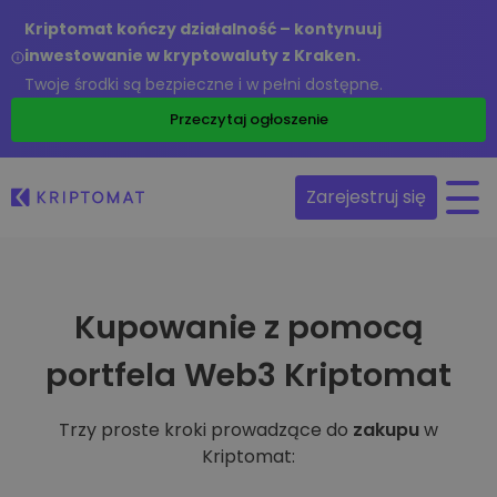
Kriptomat kończy działalność – kontynuuj
inwestowanie w kryptowaluty z Kraken.
Twoje środki są bezpieczne i w pełni dostępne.
Przeczytaj ogłoszenie
Zarejestruj się
Kupowanie z pomocą
portfela Web3 Kriptomat
Trzy proste kroki prowadzące do
zakupu
w
Kriptomat: