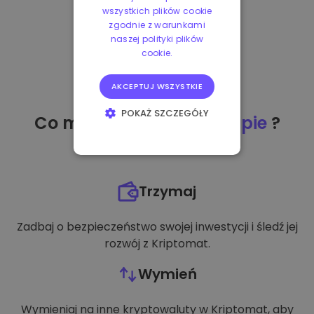
wszystkich plików cookie
zgodnie z warunkami
naszej polityki plików
cookie.
AKCEPTUJ WSZYSTKIE
POKAŻ SZCZEGÓŁY
Co mogę zrobić
po zakupie
?
NIEZBĘDNE
WYDAJNOŚĆ
Trzymaj
TARGETOWANIE
Zadbaj o bezpieczeństwo swojej inwestycji i śledź jej
FUNKCJONALNOŚĆ
rozwój z Kriptomat.
Wymień
Wymieniaj na inne kryptowaluty w Kriptomat, aby