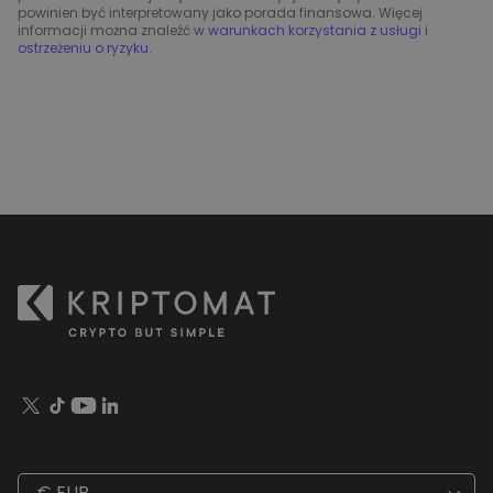
powinien być interpretowany jako porada finansowa. Więcej
informacji można znaleźć w
warunkach korzystania z usługi
i
ostrzeżeniu o ryzyku
.
€ EUR