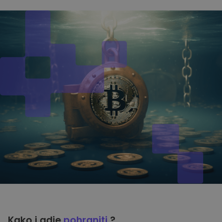
Kako i gdje
pohraniti
?