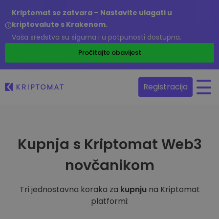
Kriptomat se zatvara – Nastavite ulagati u
kriptovalute s Krakenom.
Vaša sredstva su sigurna i u potpunosti dostupna.
Pročitajte obavijest
Registracija
Kupnja s Kriptomat Web3
novčanikom
Tri jednostavna koraka za
kupnju
na Kriptomat
platformi: