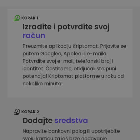
KORAK 1
Izradite i potvrdite svoj
račun
Preuzmite aplikaciju Kriptomat. Prijavite se
putem Googlea, Applea ili e-maila.
Potvrdite svoj e-mail, telefonski broj i
identitet. Čestitamo, otključali ste puni
potencijal Kriptomat platforme u roku od
nekoliko minuta!
KORAK 2
Dodajte
sredstva
Napravite bankovni polog ili upotrijebite
svoju karticu za još brže dodavanje