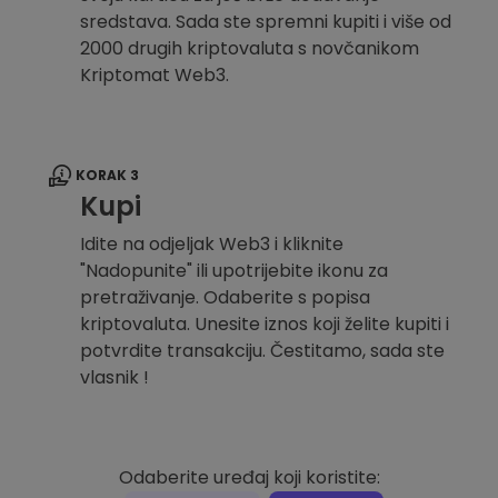
sredstava. Sada ste spremni kupiti i više od
2000 drugih kriptovaluta s novčanikom
Kriptomat Web3.
KORAK 3
Kupi
Idite na odjeljak Web3 i kliknite
"Nadopunite" ili upotrijebite ikonu za
pretraživanje. Odaberite s popisa
kriptovaluta. Unesite iznos koji želite kupiti i
potvrdite transakciju. Čestitamo, sada ste
vlasnik !
Odaberite uređaj koji koristite: