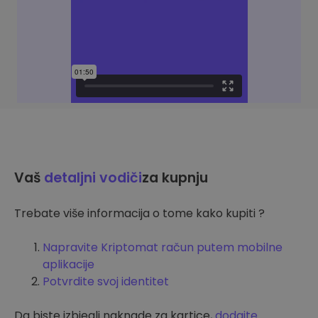
Vaš
detaljni vodiči
za kupnju
Trebate više informacija o tome kako kupiti ?
Napravite Kriptomat račun putem mobilne
aplikacije
Potvrdite svoj identitet
Da biste izbjegli naknade za kartice,
dodajte