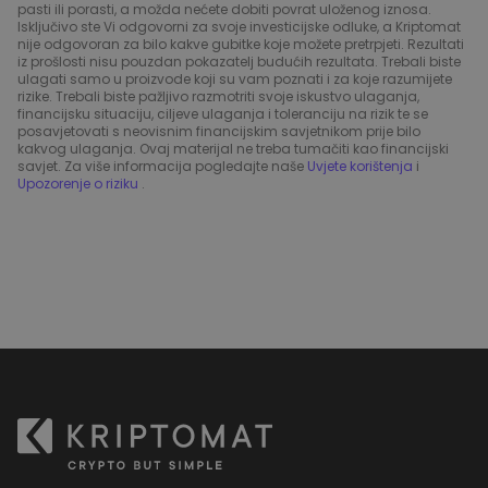
pasti ili porasti, a možda nećete dobiti povrat uloženog iznosa.
Isključivo ste Vi odgovorni za svoje investicijske odluke, a Kriptomat
nije odgovoran za bilo kakve gubitke koje možete pretrpjeti. Rezultati
iz prošlosti nisu pouzdan pokazatelj budućih rezultata. Trebali biste
ulagati samo u proizvode koji su vam poznati i za koje razumijete
rizike. Trebali biste pažljivo razmotriti svoje iskustvo ulaganja,
financijsku situaciju, ciljeve ulaganja i toleranciju na rizik te se
posavjetovati s neovisnim financijskim savjetnikom prije bilo
kakvog ulaganja. Ovaj materijal ne treba tumačiti kao financijski
savjet. Za više informacija pogledajte naše
Uvjete korištenja
i
Upozorenje o riziku
.