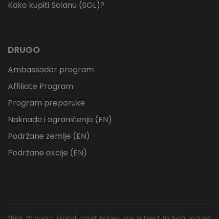
Kako kupiti Solanu (SOL)?
DRUGO
Ambassador program
Affiliate Program
Program preporuke
Naknade i ograničenja (EN)
Podržane zemlje (EN)
Podržane akcije (EN)
*Risk Warning: Digital asset prices are subject to high market