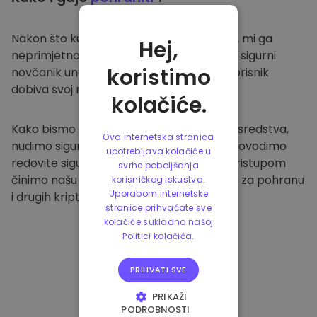
Nakon što kupite na
Kriptomat platformi
, mi ga
Hej,
neprimjetno prenosimo u vaš namjenski i sigurni
koristimo
novčanik unutar naše platforme. Svaki korisnik
dobiva svoj novčanik.
kolačiće.
Kako bismo zaštitili naše klijente i njihova sredstva,
Ova internetska stranica
nudimo sigurnu izvanmrežnu pohranu i provodimo
upotrebljava kolačiće u
redovite sigurnosne provjere. Ovakvim pristupom
svrhe poboljšanja
činimo našu platformu sigurnim mjestom za pohranu
korisničkog iskustva.
Uporabom internetske
i drugih kriptovaluta.
stranice prihvaćate sve
kolačiće sukladno našoj
Politici kolačića.
PRIHVATI SVE
PRIKAŽI
PODROBNOSTI