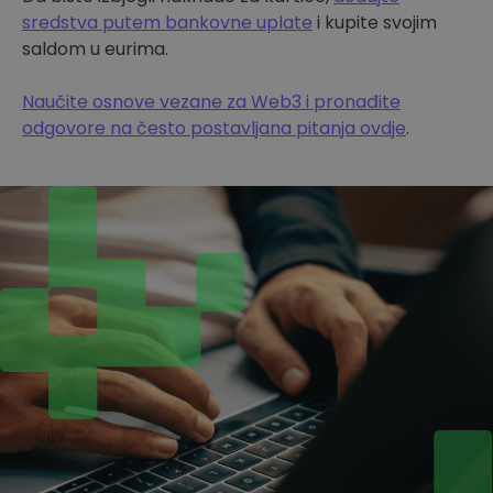
sredstva putem bankovne uplate
i kupite svojim
saldom u eurima.
Naučite osnove vezane za Web3 i pronađite
odgovore na često postavljana pitanja ovdje
.