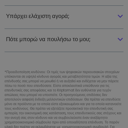
Υπάρχει ελάχιστη αγορά;
Πότε μπορώ να πουλήσω το μου;
*Προειδοποίηση κινδύνου: Οι τιμές των ψηφιακών περιουσιακών στοιχείων
υπόκεινται σε υψηλό κίνδυνο αγοράς και μεταβλητότητα τιμών. Η αξία της
επένδυσής σας μπορεί να μειωθεί ή να αυξηθεί και ενδέχεται να μην πάρετε
πίσω το ποσό που επενδύσατε. Είστε αποκλειστικά υπεύθυνοι για τις
επενδυτικές σας αποφάσεις και το Kriptomat δεν ευθύνεται για τυχόν
απώλειες που μπορεί να υποστείτε. Οι προηγούμενες επιδόσεις δεν
αποτελούν ασφαλή ένδειξη μελλοντικών επιδόσεων. Θα πρέπει να επενδύετε
μόνο σε προϊόντα με τα οποία είστε εξοικειωμένοι και για τα οποία κατανοείτε
τους κινδύνους. Θα πρέπει να εξετάζετε προσεκτικά την επενδυτική σας
εμπειρία, την οικονομική σας κατάσταση, τους επενδυτικούς σας στόχους και
την ανοχή σας στον κίνδυνο και να συμβουλεύεστε έναν ανεξάρτητο
χρηματοοικονομικό σύμβουλο πριν από οποιαδήποτε επένδυση. Το παρόν
υλικό δεν πρέπει να εκλαμβάνεται ως χρηματοοικονομική συμβουλή. Για