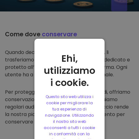
Come dove
conservare
Quando decidi di comprare su
Kriptomat
, li
Ehi,
trasferiamo direttamente nel tuo wallet dedicato e
protetto all’interno della nostra piattaforma. Ogni
utilizziamo
utente ha a disposizione un wallet personale.
i cookie.
Per proteggere i nostri clienti e i loro fondi, offriamo
Questo sito web utilizza i
conservazione offline protetta ed effettuiamo
cookie per migliorare la
regolari audit di sicurezza. Questo approccio rende
tua esperienza di
la nostra piattaforma un punto di riferimento per
navigazione. Utilizzando
conservare e altre criptovalute.
il nostro sito web
acconsenti a tutti i cookie
in conformità con la