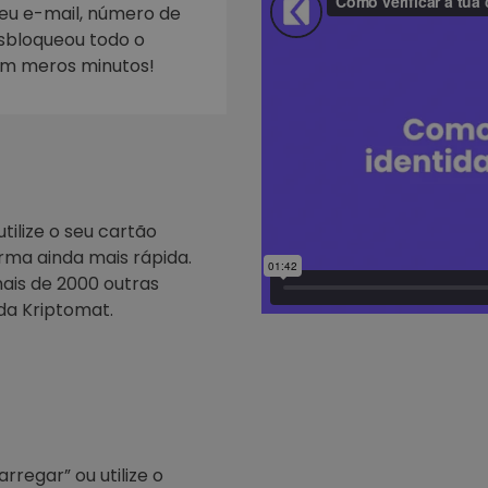
seu e-mail, número de
esbloqueou todo o
Investimentos
ratégia cripto
em meros minutos!
tilize o seu cartão
rma ainda mais rápida.
ais de 2000 outras
da Kriptomat.
regar” ou utilize o