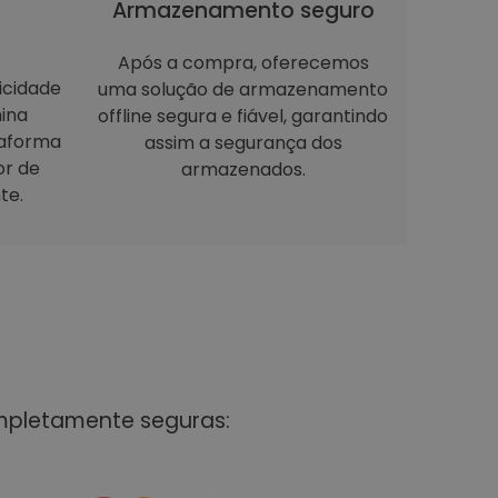
Armazenamento seguro
Após a compra, oferecemos
icidade
uma solução de armazenamento
ina
offline segura e fiável, garantindo
taforma
assim a segurança dos
or de
armazenados.
te.
mpletamente seguras: