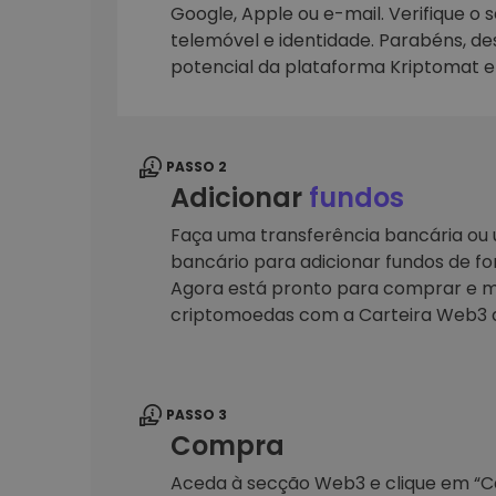
Google, Apple ou e-mail. Verifique o 
telemóvel e identidade. Parabéns, d
Explorador de 
Encontra a tua est
potencial da plataforma Kriptomat 
PASSO 2
Adicionar
fundos
Faça uma transferência bancária ou u
bancário para adicionar fundos de fo
Agora está pronto para comprar e m
criptomoedas com a Carteira Web3 
PASSO 3
Compra
Aceda à secção Web3 e clique em “Car