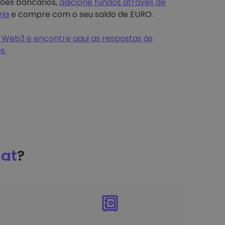
tões bancários,
adicione fundos através de
ria
e compre com o seu saldo de EURO.
 Web3 e encontre aqui as respostas às
es
.
at
?