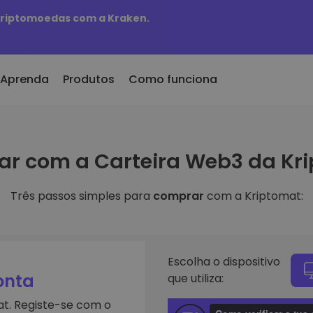
 criptomoedas com a Kraken.
Aprenda
Produtos
Como funciona
er Cripto
KriptoEarn
r com a Carteira Web3 da Kr
onado/s Recentemente
300
Ganhe recompensas com as suas
tokens adicionados à
criptomoedas
mat
Três passos simples para
comprar
com a Kriptomat:
Cofre
eu comprasse 100 euros
Guarde criptomoedas para o seu
s à escolha
futuro
 valeria
ligentes
Compra Recorrente
e investir em
Investimentos regulares
Escolha o dispositivo
programados (DCA)
onta
que utiliza:
iptomat
criptomoedas
t. Registe-se com o