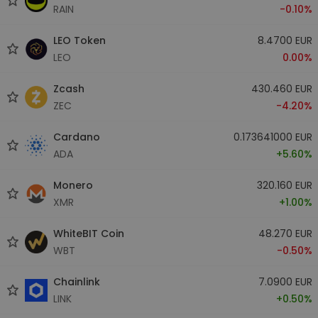
RAIN
-0.10%
LEO Token
8.4700 EUR
LEO
0.00%
Zcash
430.460 EUR
ZEC
-4.20%
Cardano
0.173641000 EUR
ADA
+5.60%
Monero
320.160 EUR
XMR
+1.00%
WhiteBIT Coin
48.270 EUR
WBT
-0.50%
Chainlink
7.0900 EUR
LINK
+0.50%