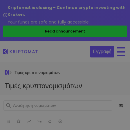
Kriptomat is closing – Continue crypto investing with
Kraken.
Your funds are safe and fully accessible.
Read announcement
Εγγραφή
Τιμές κρυπτονομισμάτων
Τιμές κρυπτονομισμάτων