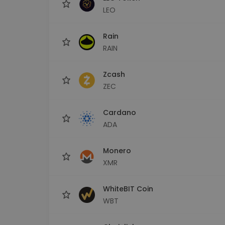
LEO
Rain
RAIN
Zcash
ZEC
Cardano
ADA
Monero
XMR
WhiteBIT Coin
WBT