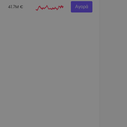
Αγορά
41.7M €