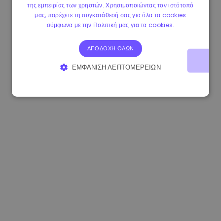
της εμπειρίας των χρηστών. Χρησιμοποιώντας τον ιστότοπό
0.865215 €
0.00%
3.4B €
μας, παρέχετε τη συγκατάθεσή σας για όλα τα cookies
σύμφωνα με την Πολιτική μας για τα cookies.
ΑΠΟΔΟΧΉ ΌΛΩΝ
ΕΜΦΆΝΙΣΗ ΛΕΠΤΟΜΕΡΕΙΏΝ
ΑΠΟΛΎΤΩΣ ΑΠΑΡΑΊΤΗΤΑ
ΑΠΌΔΟΣΗΣ
ΣΤΌΧΕΥΣΗΣ
ΛΕΙΤΟΥΡΓΙΚΌΤΗΤΑΣ