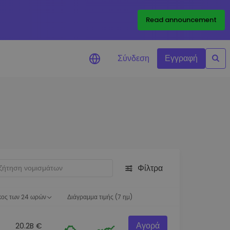
Read announcement
Σύνδεση
Εγγραφή
ιήσεις Τιμών
ώσεις τιμών σε πραγματικό
ια τα αγαπημένα σας διακριτικά
ύνηση επενδύσεων
ψτε επενδυτικές ευκαιρίες
Φίλτρα
ση χαρτοφυλακίου
 πληροφορίες για βέλτιστη
ση
κος των 24 ωρών
Διάγραμμα τιμής (7 ημ)
Αγορά
20.2B €