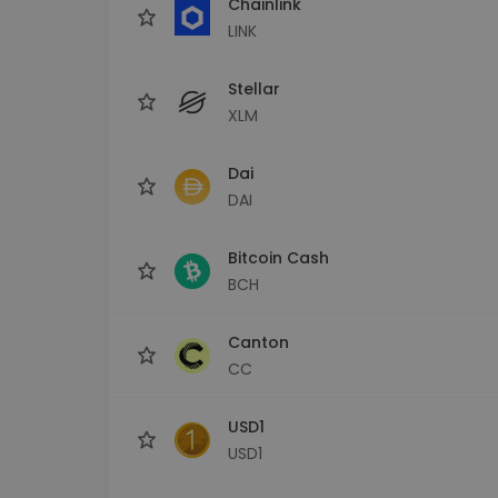
Chainlink
LINK
Stellar
XLM
Dai
DAI
Bitcoin Cash
BCH
Canton
CC
USD1
USD1