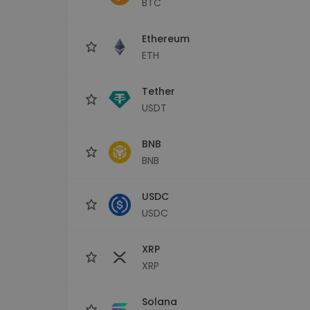
BTC
Εξερεύνηση επενδύσεω
Βρες τη δική σου crypto στ
Ethereum
ETH
Tether
USDT
BNB
BNB
USDC
USDC
XRP
XRP
Solana