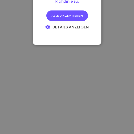
Richtlinie zu.
ALLE AKZEPTIEREN
DETAILS ANZEIGEN
UNBEDINGT
ERFORDERLICH
PERFORMANCE
TARGETING
FUNKTIONALITÄT