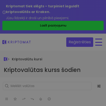
Kriptomat tiek slēgts – turpiniet ieguldīt
kriptovalūtās ar Kraken.
Jūsu līdzekļi ir droši un pilnībā pieejami.
Lasīt paziņojumu
Reģistrēties
Kriptovalūtu kursi
Kriptovalūtas kurss šodien