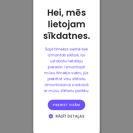
Hei, mēs
lietojam
sīkdatnes.
Šajā tīmekļa vietnē tiek
izmantoti sīkfaili, lai
uzlabotu lietotāju
pieredzi. Izmantojot
mūsu tīmekļa vietni, jūs
piekrītat visu sīkfailu
izmantošanai saskaņā
ar mūsu sīkfailu politiku.
PIEKRIST VISĀM
RĀDĪT DETAĻAS
STRIKTI
NEPIECIEŠAMIE