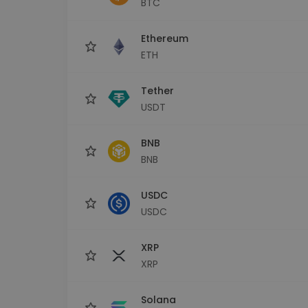
BTC
Εξερεύνηση επενδύσεω
Βρες τη δική σου crypto στ
Ethereum
ETH
Tether
USDT
BNB
BNB
USDC
USDC
XRP
XRP
Solana