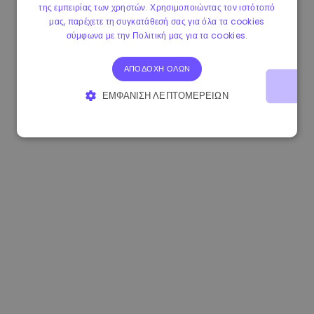
της εμπειρίας των χρηστών. Χρησιμοποιώντας τον ιστότοπό
0.080659000 €
-4.80%
3.2B €
μας, παρέχετε τη συγκατάθεσή σας για όλα τα cookies
σύμφωνα με την Πολιτική μας για τα cookies.
ΑΠΟΔΟΧΉ ΌΛΩΝ
ΕΜΦΆΝΙΣΗ ΛΕΠΤΟΜΕΡΕΙΏΝ
ΑΠΟΛΎΤΩΣ ΑΠΑΡΑΊΤΗΤΑ
ΑΠΌΔΟΣΗΣ
ΣΤΌΧΕΥΣΗΣ
ΛΕΙΤΟΥΡΓΙΚΌΤΗΤΑΣ