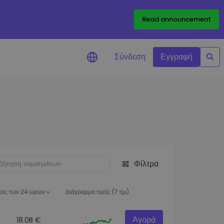
Read announcement
Σύνδεση
Εγγραφή
ιήσεις Τιμών
ώσεις τιμών σε πραγματικό
ια τα αγαπημένα σας διακριτικά
ύνηση επενδύσεων
ψτε επενδυτικές ευκαιρίες
Φίλτρα
ση χαρτοφυλακίου
 πληροφορίες για βέλτιστη
ση
κος των 24 ωρών
Διάγραμμα τιμής (7 ημ)
Αγορά
18.0B €