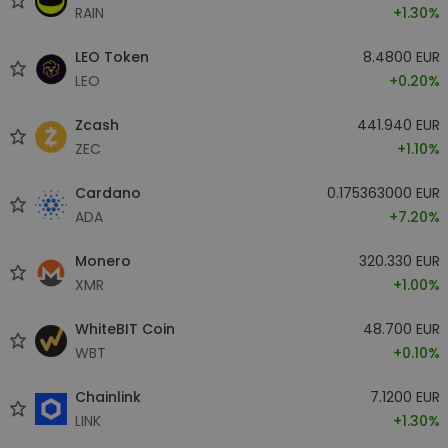
RAIN
+1.30%
LEO Token
8.4800 EUR
LEO
+0.20%
Zcash
441.940 EUR
ZEC
+1.10%
Cardano
0.175363000 EUR
ADA
+7.20%
Monero
320.330 EUR
XMR
+1.00%
WhiteBIT Coin
48.700 EUR
WBT
+0.10%
Chainlink
7.1200 EUR
LINK
+1.30%