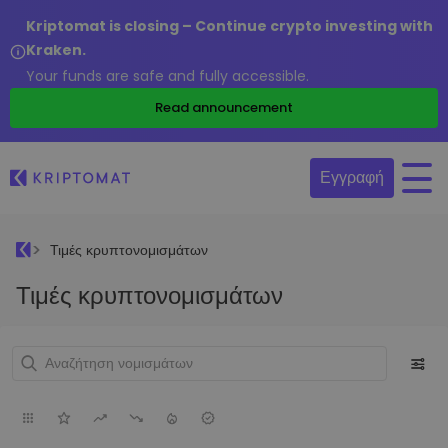
Kriptomat is closing – Continue crypto investing with
Kraken.
Your funds are safe and fully accessible.
Read announcement
Εγγραφή
Τιμές κρυπτονομισμάτων
Τιμές κρυπτονομισμάτων