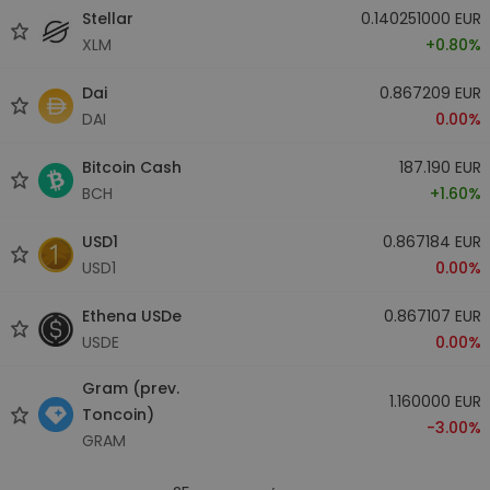
Stellar
0.140251000 EUR
XLM
+0.80%
Dai
0.867209 EUR
DAI
0.00%
Bitcoin Cash
187.190 EUR
BCH
+1.60%
USD1
0.867184 EUR
USD1
0.00%
Ethena USDe
0.867107 EUR
USDE
0.00%
Gram (prev.
1.160000 EUR
Toncoin)
-3.00%
GRAM