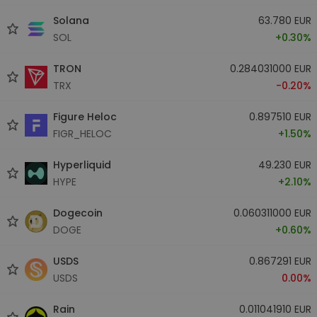
Solana
63.780 EUR
SOL
+0.30%
TRON
0.284031000 EUR
TRX
-0.20%
Figure Heloc
0.897510 EUR
FIGR_HELOC
+1.50%
Hyperliquid
49.230 EUR
HYPE
+2.10%
Dogecoin
0.060311000 EUR
DOGE
+0.60%
USDS
0.867291 EUR
USDS
0.00%
Rain
0.011041910 EUR